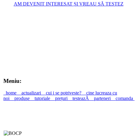
AM DEVENIT INTERESAT ȘI VREAU SĂ TESTEZ
Meniu:
home
actualizari
cui i se potriveste?
cine lucreaza cu
noi
produse
tutoriale
prețuri
testeazĂ
parteneri
comanda