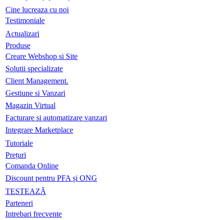
Cine lucreaza cu noi
Testimoniale
Actualizari
Produse
Creare Webshop si Site
Solutii specializate
Client Management.
Gestiune si Vanzari
Magazin Virtual
Facturare si automatizare vanzari
Integrare Marketplace
Tutoriale
Prețuri
Comanda Online
Discount pentru PFA și ONG
TESTEAZĂ
Parteneri
Intrebari frecvente