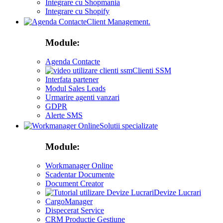
Integrare cu Shopmania
Integrare cu Shopify
Client Management.
Module:
Agenda Contacte
Clienti SSM
Interfata partener
Modul Sales Leads
Urmarire agenti vanzari
GDPR
Alerte SMS
Solutii specializate
Module:
Workmanager Online
Scadentar Documente
Document Creator
Devize Lucrari
CargoManager
Dispecerat Service
CRM Productie Gestiune