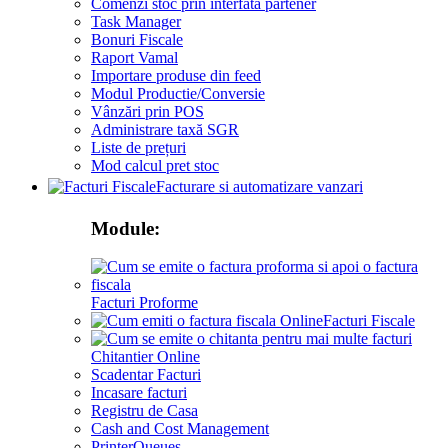
Comenzi stoc prin interfata partener
Task Manager
Bonuri Fiscale
Raport Vamal
Importare produse din feed
Modul Productie/Conversie
Vânzări prin POS
Administrare taxă SGR
Liste de prețuri
Mod calcul pret stoc
Facturare si automatizare vanzari
Module:
Facturi Proforme
Facturi Fiscale
Chitantier Online
Scadentar Facturi
Incasare facturi
Registru de Casa
Cash and Cost Management
PrinterQueues