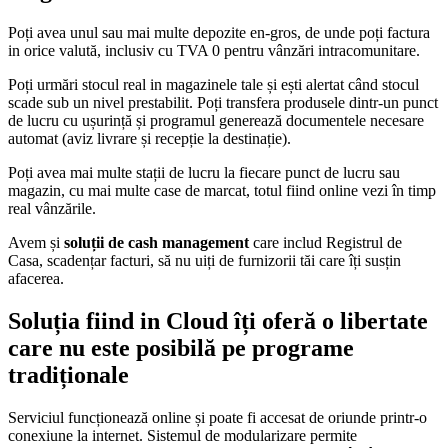
Poți avea unul sau mai multe depozite en-gros, de unde poți factura
in orice valută, inclusiv cu TVA 0 pentru vânzări intracomunitare.
Poți urmări stocul real in magazinele tale și ești alertat când stocul
scade sub un nivel prestabilit. Poți transfera produsele dintr-un punct
de lucru cu ușurință și programul generează documentele necesare
automat (aviz livrare și recepție la destinație).
Poți avea mai multe stații de lucru la fiecare punct de lucru sau
magazin, cu mai multe case de marcat, totul fiind online vezi în timp
real vânzările.
Avem și
soluții de cash management
care includ Registrul de
Casa, scadențar facturi, să nu uiți de furnizorii tăi care îți susțin
afacerea.
Soluția fiind in Cloud îți oferă o libertate
care nu este posibilă pe programe
tradiționale
Serviciul funcționează online și poate fi accesat de oriunde printr-o
conexiune la internet. Sistemul de modularizare permite