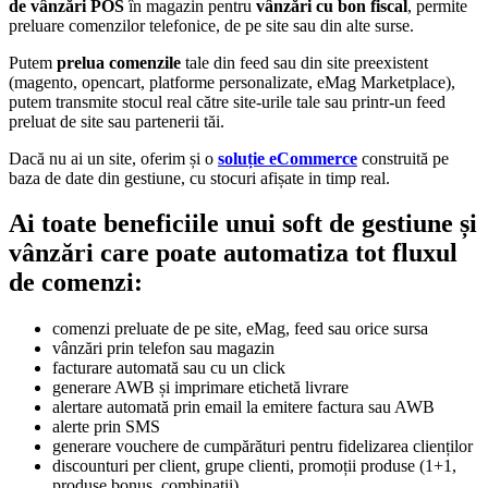
de vânzări POS
în magazin pentru
vânzări cu bon fiscal
, permite
preluare comenzilor telefonice, de pe site sau din alte surse.
Putem
prelua comenzile
tale din feed sau din site preexistent
(magento, opencart, platforme personalizate, eMag Marketplace),
putem transmite stocul real către site-urile tale sau printr-un feed
preluat de site sau partenerii tăi.
Dacă nu ai un site, oferim și o
soluție eCommerce
construită pe
baza de date din gestiune, cu stocuri afișate in timp real.
Ai toate beneficiile unui soft de gestiune și
vânzări care poate automatiza tot fluxul
de comenzi:
comenzi preluate de pe site, eMag, feed sau orice sursa
vânzări prin telefon sau magazin
facturare automată sau cu un click
generare AWB și imprimare etichetă livrare
alertare automată prin email la emitere factura sau AWB
alerte prin SMS
generare vouchere de cumpărături pentru fidelizarea clienților
discounturi per client, grupe clienti, promoții produse (1+1,
produse bonus, combinații)