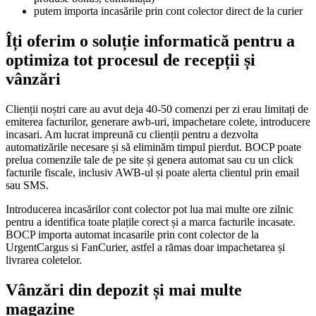
putem importa incasările prin cont colector direct de la curier
Îți oferim o soluție informatică pentru a
optimiza tot procesul de recepții și
vânzări
Clienții noștri care au avut deja 40-50 comenzi per zi erau limitați de
emiterea facturilor, generare awb-uri, impachetare colete, introducere
incasari. Am lucrat impreună cu clienții pentru a dezvolta
automatizările necesare și să eliminăm timpul pierdut. BOCP poate
prelua comenzile tale de pe site și genera automat sau cu un click
facturile fiscale, inclusiv AWB-ul și poate alerta clientul prin email
sau SMS.
Introducerea incasărilor cont colector pot lua mai multe ore zilnic
pentru a identifica toate plațile corect și a marca facturile incasate.
BOCP importa automat incasarile prin cont colector de la
UrgentCargus si FanCurier, astfel a rămas doar impachetarea și
livrarea coletelor.
Vânzări din depozit și mai multe
magazine