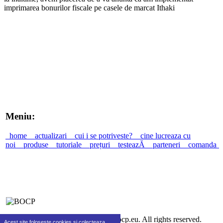
imprimarea bonurilor fiscale pe casele de marcat Ithaki
Meniu:
home
actualizari
cui i se potriveste?
cine lucreaza cu
noi
produse
tutoriale
prețuri
testeazĂ
parteneri
comanda
©2010-2026 SC Real Life SRL bocp.eu. All rights reserved.
Acest site foloseste cookies si colecteaza