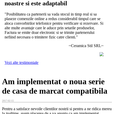
noastre si este adaptabil
"Posibilitatea ca partenerii sa vada stocul in timp real si sa
plaseze comenzile online a redus considerabil timpul care se
aloca convorbirilor telefonice pentru verificare si rezervare. Si
alte multe avantaje care le aduce prin setarile produselor,
Factura se emite doar electronic si se trimite partenerului
nefiind necesara o trimitere fizic catre clienti."
~Ceramica Stil SRL~
Vezi alte testimoniale
Am implementat o noua serie
de casa de marcat compatibila
2017-02-15
Pentru a satisface nevoile clientilor nostrii si pentru a ne ridica mereu
la inaltime, avem placerea de a va anunta ca am implementat