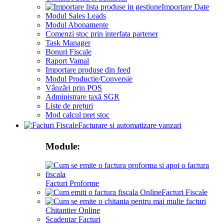
Importare Date
Modul Sales Leads
Modul Abonamente
Comenzi stoc prin interfata partener
Task Manager
Bonuri Fiscale
Raport Vamal
Importare produse din feed
Modul Productie/Conversie
Vânzări prin POS
Administrare taxă SGR
Liste de prețuri
Mod calcul pret stoc
Facturare si automatizare vanzari
Module:
Facturi Proforme
Facturi Fiscale
Chitantier Online
Scadentar Facturi