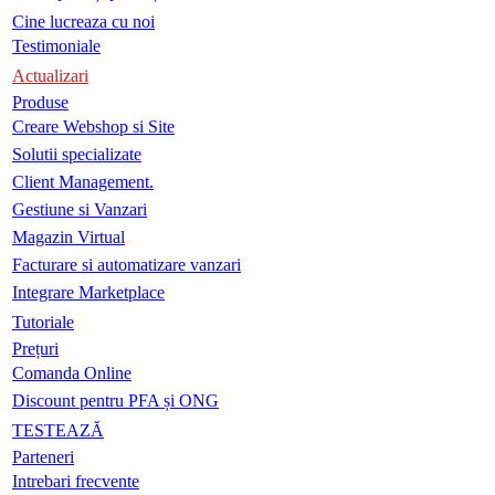
Cine lucreaza cu noi
Testimoniale
Actualizari
Produse
Creare Webshop si Site
Solutii specializate
Client Management.
Gestiune si Vanzari
Magazin Virtual
Facturare si automatizare vanzari
Integrare Marketplace
Tutoriale
Prețuri
Comanda Online
Discount pentru PFA și ONG
TESTEAZĂ
Parteneri
Intrebari frecvente