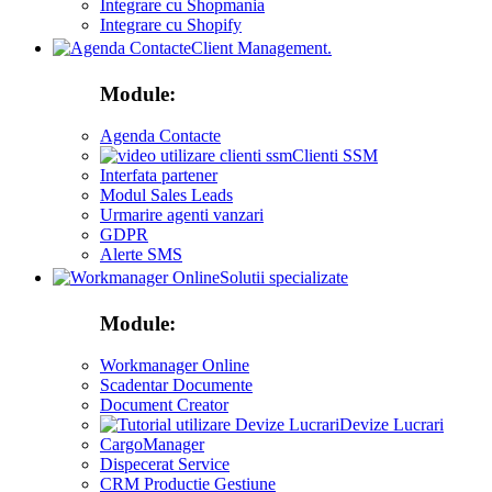
Integrare cu Shopmania
Integrare cu Shopify
Client Management.
Module:
Agenda Contacte
Clienti SSM
Interfata partener
Modul Sales Leads
Urmarire agenti vanzari
GDPR
Alerte SMS
Solutii specializate
Module:
Workmanager Online
Scadentar Documente
Document Creator
Devize Lucrari
CargoManager
Dispecerat Service
CRM Productie Gestiune