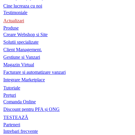
Cine lucreaza cu noi
Testimoniale
Actualizari
Produse
Creare Webshop si Site
Solutii specializate
Client Management.
Gestiune si Vanzari
Magazin Virtual
Facturare si automatizare vanzari
Integrare Marketplace
Tutoriale
Prețuri
Comanda Online
Discount pentru PFA și ONG
TESTEAZĂ
Parteneri
Intrebari frecvente