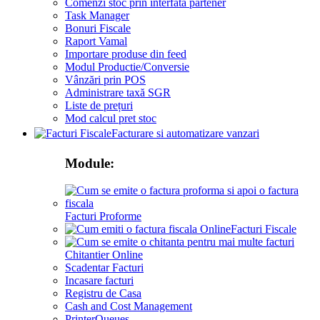
Comenzi stoc prin interfata partener
Task Manager
Bonuri Fiscale
Raport Vamal
Importare produse din feed
Modul Productie/Conversie
Vânzări prin POS
Administrare taxă SGR
Liste de prețuri
Mod calcul pret stoc
Facturare si automatizare vanzari
Module:
Facturi Proforme
Facturi Fiscale
Chitantier Online
Scadentar Facturi
Incasare facturi
Registru de Casa
Cash and Cost Management
PrinterQueues