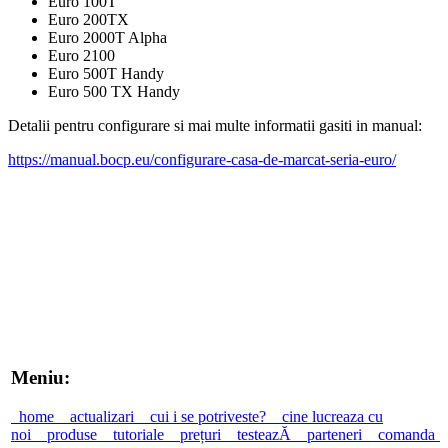
Euro 100T
Euro 200TX
Euro 2000T Alpha
Euro 2100
Euro 500T Handy
Euro 500 TX Handy
Detalii pentru configurare si mai multe informatii gasiti in manual:
https://manual.bocp.eu/configurare-casa-de-marcat-seria-euro/
Meniu:
home
actualizari
cui i se potriveste?
cine lucreaza cu
noi
produse
tutoriale
prețuri
testeazĂ
parteneri
comanda