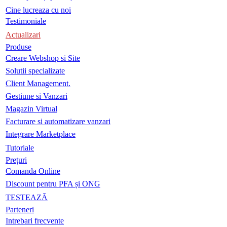
Cine lucreaza cu noi
Testimoniale
Actualizari
Produse
Creare Webshop si Site
Solutii specializate
Client Management.
Gestiune si Vanzari
Magazin Virtual
Facturare si automatizare vanzari
Integrare Marketplace
Tutoriale
Prețuri
Comanda Online
Discount pentru PFA și ONG
TESTEAZĂ
Parteneri
Intrebari frecvente