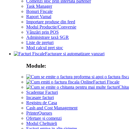
Comenzi stoc prin interfata partener
Task Manager
Bonuri Fiscale
Raport Vamal
Importare produse din feed
Modul Productie/Conversie
Vânzări prin POS
Administrare taxă SGR
Liste de prețuri
Mod calcul pret stoc
Facturare si automatizare vanzari
Module:
Facturi Fiscale
Chita
Scadentar Facturi
Incasare facturi
Registru de Casa
Cash and Cost Management
PrinterQueues
Ofertare și comenzi
Modul Cheltuieli
Facturi emise in alte sisteme