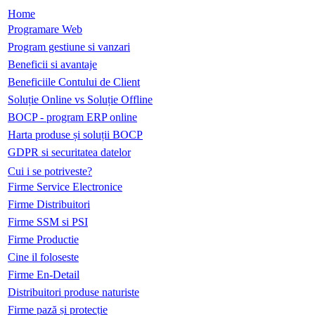
Home
Programare Web
Program gestiune si vanzari
Beneficii si avantaje
Beneficiile Contului de Client
Soluție Online vs Soluție Offline
BOCP - program ERP online
Harta produse și soluții BOCP
GDPR si securitatea datelor
Cui i se potriveste?
Firme Service Electronice
Firme Distribuitori
Firme SSM si PSI
Firme Productie
Cine il foloseste
Firme En-Detail
Distribuitori produse naturiste
Firme pază și protecție