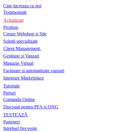
Cine lucreaza cu noi
Testimoniale
Actualizari
Produse
Creare Webshop si Site
Solutii specializate
Client Management.
Gestiune si Vanzari
Magazin Virtual
Facturare si automatizare vanzari
Integrare Marketplace
Tutoriale
Prețuri
Comanda Online
Discount pentru PFA și ONG
TESTEAZĂ
Parteneri
Intrebari frecvente