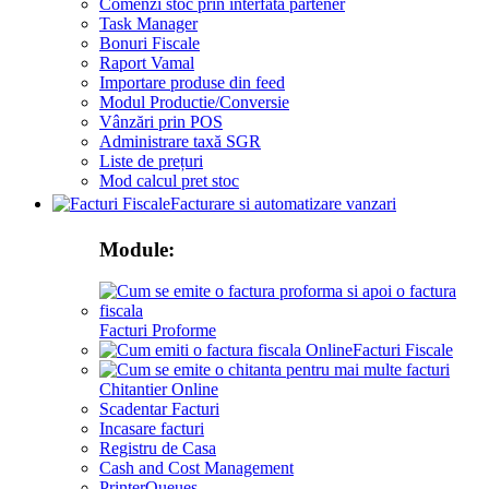
Comenzi stoc prin interfata partener
Task Manager
Bonuri Fiscale
Raport Vamal
Importare produse din feed
Modul Productie/Conversie
Vânzări prin POS
Administrare taxă SGR
Liste de prețuri
Mod calcul pret stoc
Facturare si automatizare vanzari
Module:
Facturi Proforme
Facturi Fiscale
Chitantier Online
Scadentar Facturi
Incasare facturi
Registru de Casa
Cash and Cost Management
PrinterQueues