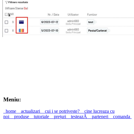
Meniu:
home
actualizari
cui i se potriveste?
cine lucreaza cu
noi
produse
tutoriale
prețuri
testeazĂ
parteneri
comanda