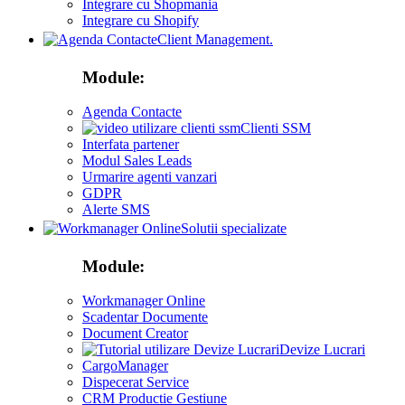
Integrare cu Shopmania
Integrare cu Shopify
Client Management.
Module:
Agenda Contacte
Clienti SSM
Interfata partener
Modul Sales Leads
Urmarire agenti vanzari
GDPR
Alerte SMS
Solutii specializate
Module:
Workmanager Online
Scadentar Documente
Document Creator
Devize Lucrari
CargoManager
Dispecerat Service
CRM Productie Gestiune