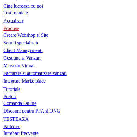
Cine lucreaza cu noi
Testimoniale
Actualizari
Produse
Creare Webshop si Site
Solutii specializate
Client Management.
Gestiune si Vanzari
Magazin Virtual
Facturare si automatizare vanzari
Integrare Marketplace
Tutoriale
Prețuri
Comanda Online
Discount pentru PFA și ONG
TESTEAZĂ
Parteneri
Intrebari frecvente