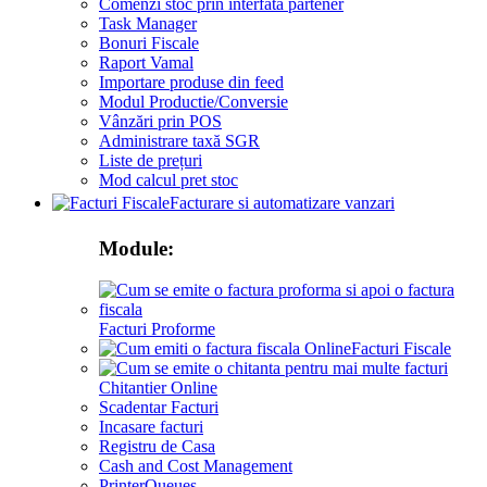
Comenzi stoc prin interfata partener
Task Manager
Bonuri Fiscale
Raport Vamal
Importare produse din feed
Modul Productie/Conversie
Vânzări prin POS
Administrare taxă SGR
Liste de prețuri
Mod calcul pret stoc
Facturare si automatizare vanzari
Module:
Facturi Proforme
Facturi Fiscale
Chitantier Online
Scadentar Facturi
Incasare facturi
Registru de Casa
Cash and Cost Management
PrinterQueues