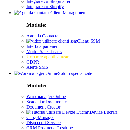
Integrare cu Shopmania
Integrare cu Shopify
Client Management.
Module:
Agenda Contacte
Clienti SSM
Interfata partener
Modul Sales Leads
Urmarire agenti vanzari
GDPR
Alerte SMS
Solutii specializate
Module:
Workmanager Online
Scadentar Documente
Document Creator
Devize Lucrari
CargoManager
Dispecerat Service
CRM Productie Gestiune