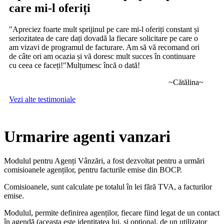
care mi-l oferiți
"Apreciez foarte mult sprijinul pe care mi-l oferiți constant și
seriozitatea de care dați dovadă la fiecare solicitare pe care o
am vizavi de programul de facturare. Am să vă recomand ori
de câte ori am ocazia și vă doresc mult succes în continuare
cu ceea ce faceți!"Mulțumesc încă o dată!
~Cătălina~
Vezi alte testimoniale
Urmarire agenti vanzari
Modulul pentru Agenți Vânzări, a fost dezvoltat pentru a urmări
comisioanele agenților, pentru facturile emise din BOCP.
Comisioanele, sunt calculate pe totalul în lei fără TVA, a facturilor
emise.
Modulul, permite definirea agenților, fiecare fiind legat de un contact
în agendă (aceasta este identitatea lui, și opțional, de un utilizator