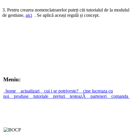
3. Pentru crearea nomenclatoarelor puteți citi tutorialul de la modulul
de gestiune,
aici
. Se aplică aceași regulă și concept.
Meniu:
home
actualizari
cui i se potriveste?
cine lucreaza cu
noi
produse
tutoriale
prețuri
testeazĂ
parteneri
comanda