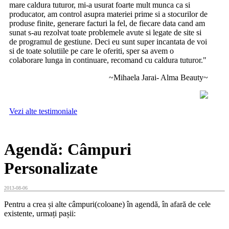
mare caldura tuturor, mi-a usurat foarte mult munca ca si
producator, am control asupra materiei prime si a stocurilor de
produse finite, generare facturi la fel, de fiecare data cand am
sunat s-au rezolvat toate problemele avute si legate de site si
de programul de gestiune. Deci eu sunt super incantata de voi
si de toate solutiile pe care le oferiti, sper sa avem o
colaborare lunga in continuare, recomand cu caldura tuturor."
~Mihaela Jarai- Alma Beauty~
Vezi alte testimoniale
Agendă: Câmpuri
Personalizate
2013-08-06
Pentru a crea și alte câmpuri(coloane) în agendă, în afară de cele
existente, urmați pașii: