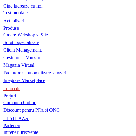
Cine lucreaza cu noi
Testimoniale
Actualizari
Produse
Creare Webshop si Site
Solutii specializate
Client Management.
Gestiune si Vanzari
Magazin Virtual
Facturare si automatizare vanzari
Integrare Marketplace
Tutoriale
Prețuri
Comanda Online
Discount pentru PFA și ONG
TESTEAZĂ
Parteneri
Intrebari frecvente