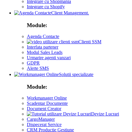
Integrare cu Shopmania
Integrare cu Shopify
Client Management.
Module:
Agenda Contacte
Clienti SSM
Interfata partener
Modul Sales Leads
Urmarire agenti vanzari
GDPR
Alerte SMS
Solutii specializate
Module:
Workmanager Online
Scadentar Documente
Document Creator
Devize Lucrari
CargoManager
Dispecerat Service
CRM Productie Gestiune