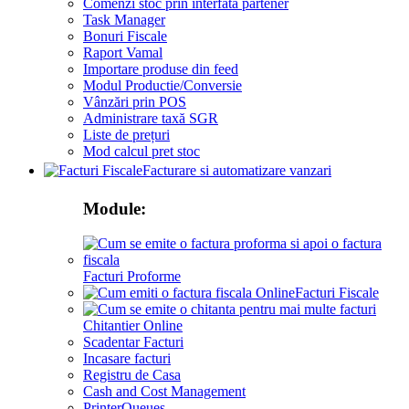
Comenzi stoc prin interfata partener
Task Manager
Bonuri Fiscale
Raport Vamal
Importare produse din feed
Modul Productie/Conversie
Vânzări prin POS
Administrare taxă SGR
Liste de prețuri
Mod calcul pret stoc
Facturare si automatizare vanzari
Module:
Facturi Proforme
Facturi Fiscale
Chitantier Online
Scadentar Facturi
Incasare facturi
Registru de Casa
Cash and Cost Management
PrinterQueues