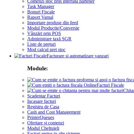
Comenzi stoc prin interfata partener
Task Manager
Bonuri Fiscale
Raport Vamal
Importare produse din feed
Modul Productie/Conversie
Vânzări prin POS
Administrare taxă SGR
Liste de prețuri
Mod calcul pret stoc
Facturare si automatizare vanzari
Module:
Facturi Fiscale
Chita
Scadentar Facturi
Incasare facturi
Registru de Casa
Cash and Cost Management
PrinterQueues
Ofertare și comenzi
Modul Cheltuieli
Facturi emise in alte sisteme