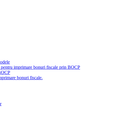
modele
pentru imprimare bonuri fiscale prin BOCP
u BOCP
primare bonuri fiscale.
r