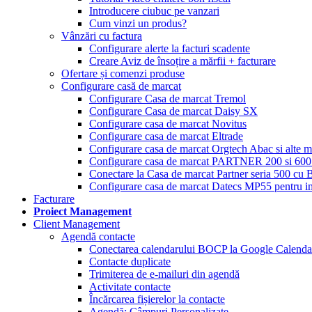
Introducere ciubuc pe vanzari
Cum vinzi un produs?
Vânzări cu factura
Configurare alerte la facturi scadente
Creare Aviz de însoțire a mărfii + facturare
Ofertare și comenzi produse
Configurare casă de marcat
Configurare Casa de marcat Tremol
Configurare Casa de marcat Daisy SX
Configurare casa de marcat Novitus
Configurare casa de marcat Eltrade
Configurare casa de marcat Orgtech Abac si alte 
Configurare casa de marcat PARTNER 200 si 600 
Conectare la Casa de marcat Partner seria 500 c
Configurare casa de marcat Datecs MP55 pentru im
Facturare
Proiect Management
Client Management
Agendă contacte
Conectarea calendarului BOCP la Google Calenda
Contacte duplicate
Trimiterea de e-mailuri din agendă
Activitate contacte
Încărcarea fișierelor la contacte
Agendă: Câmpuri Personalizate