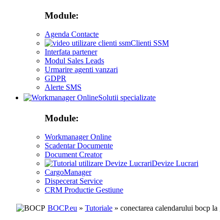
Module:
Agenda Contacte
Clienti SSM
Interfata partener
Modul Sales Leads
Urmarire agenti vanzari
GDPR
Alerte SMS
Solutii specializate
Module:
Workmanager Online
Scadentar Documente
Document Creator
Devize Lucrari
CargoManager
Dispecerat Service
CRM Productie Gestiune
BOCP.eu
»
Tutoriale
» conectarea calendarului bocp la