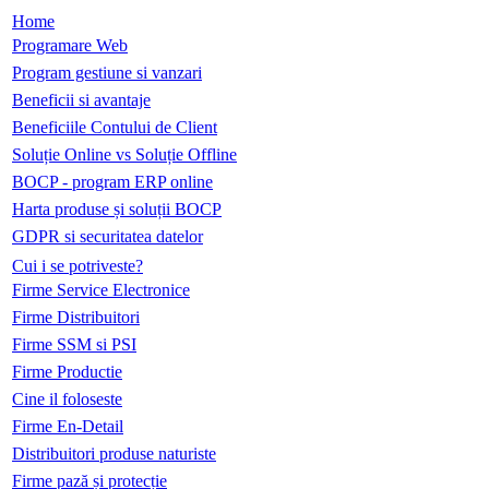
Home
Programare Web
Program gestiune si vanzari
Beneficii si avantaje
Beneficiile Contului de Client
Soluție Online vs Soluție Offline
BOCP - program ERP online
Harta produse și soluții BOCP
GDPR si securitatea datelor
Cui i se potriveste?
Firme Service Electronice
Firme Distribuitori
Firme SSM si PSI
Firme Productie
Cine il foloseste
Firme En-Detail
Distribuitori produse naturiste
Firme pază și protecție