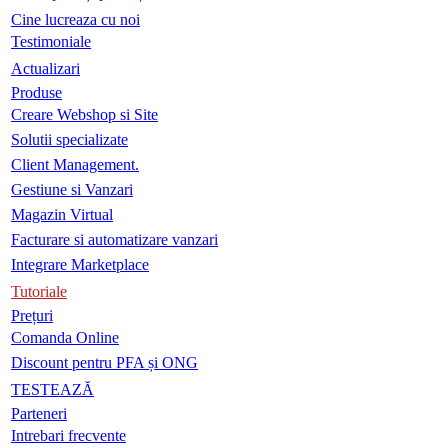
Cine lucreaza cu noi
Testimoniale
Actualizari
Produse
Creare Webshop si Site
Solutii specializate
Client Management.
Gestiune si Vanzari
Magazin Virtual
Facturare si automatizare vanzari
Integrare Marketplace
Tutoriale
Prețuri
Comanda Online
Discount pentru PFA și ONG
TESTEAZĂ
Parteneri
Intrebari frecvente