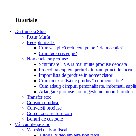
Tutoriale
Gestiune si Stoc
Retur Marfa
Recepții marfă
Cum se aplică reducere pe notă de recepție?
Cum fac o recepție?
Nomenclator produse
Schimbare TVA la mai multe produse deodata
Procedura copiere preturi dintr-un punct de lucru in
Import lista de produse in nomenclator
Cum creez o fișă de produs în nomenclator?
Cum adaug câmpuri personalizate, informatii supl
Adaugare produse noi în gestiune, import produse
Transfer stoc
Consum produse
Conversii produse
Comenzi către furnizori
Bonuri de custodie
Vânzări de pe stoc
Vânzări cu bon fiscal
Tutorial video emitere bon fiscal