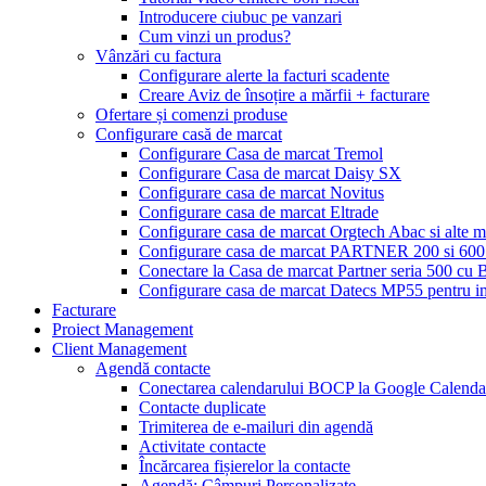
Introducere ciubuc pe vanzari
Cum vinzi un produs?
Vânzări cu factura
Configurare alerte la facturi scadente
Creare Aviz de însoțire a mărfii + facturare
Ofertare și comenzi produse
Configurare casă de marcat
Configurare Casa de marcat Tremol
Configurare Casa de marcat Daisy SX
Configurare casa de marcat Novitus
Configurare casa de marcat Eltrade
Configurare casa de marcat Orgtech Abac si alte 
Configurare casa de marcat PARTNER 200 si 600 
Conectare la Casa de marcat Partner seria 500 c
Configurare casa de marcat Datecs MP55 pentru im
Facturare
Proiect Management
Client Management
Agendă contacte
Conectarea calendarului BOCP la Google Calenda
Contacte duplicate
Trimiterea de e-mailuri din agendă
Activitate contacte
Încărcarea fișierelor la contacte
Agendă: Câmpuri Personalizate