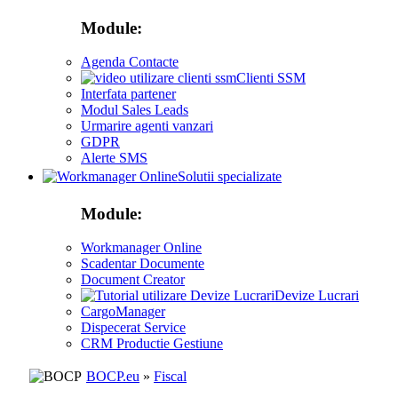
Module:
Agenda Contacte
Clienti SSM
Interfata partener
Modul Sales Leads
Urmarire agenti vanzari
GDPR
Alerte SMS
Solutii specializate
Module:
Workmanager Online
Scadentar Documente
Document Creator
Devize Lucrari
CargoManager
Dispecerat Service
CRM Productie Gestiune
BOCP.eu
»
Fiscal