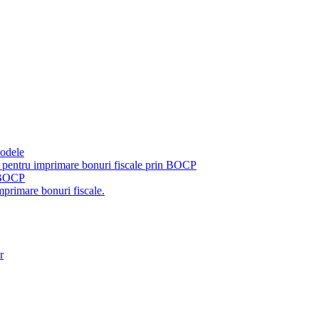
modele
pentru imprimare bonuri fiscale prin BOCP
u BOCP
primare bonuri fiscale.
r