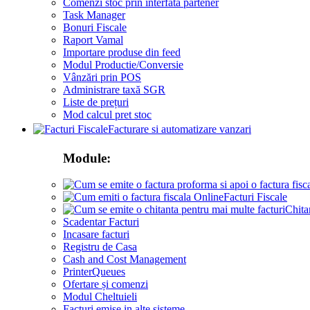
Comenzi stoc prin interfata partener
Task Manager
Bonuri Fiscale
Raport Vamal
Importare produse din feed
Modul Productie/Conversie
Vânzări prin POS
Administrare taxă SGR
Liste de prețuri
Mod calcul pret stoc
Facturare si automatizare vanzari
Module:
Facturi Fiscale
Chita
Scadentar Facturi
Incasare facturi
Registru de Casa
Cash and Cost Management
PrinterQueues
Ofertare și comenzi
Modul Cheltuieli
Facturi emise in alte sisteme