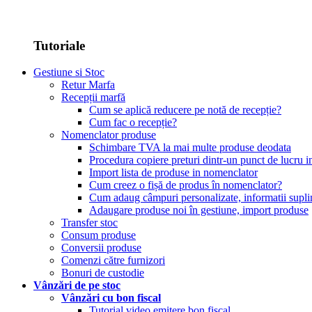
Tutoriale
Gestiune si Stoc
Retur Marfa
Recepții marfă
Cum se aplică reducere pe notă de recepție?
Cum fac o recepție?
Nomenclator produse
Schimbare TVA la mai multe produse deodata
Procedura copiere preturi dintr-un punct de lucru in
Import lista de produse in nomenclator
Cum creez o fișă de produs în nomenclator?
Cum adaug câmpuri personalizate, informatii supl
Adaugare produse noi în gestiune, import produse
Transfer stoc
Consum produse
Conversii produse
Comenzi către furnizori
Bonuri de custodie
Vânzări de pe stoc
Vânzări cu bon fiscal
Tutorial video emitere bon fiscal