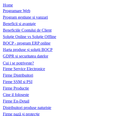
Home
Programare Web
Program gestiune si vanzari
Beneficii si avantaje
Beneficiile Contului de Client
Soluție Online vs Soluție Offline
BOCP - program ERP online
Harta produse și soluții BOCP
GDPR si securitatea datelor
Cui i se potriveste?
Firme Service Electronice
Firme Distribuitori
Firme SSM si PSI
Firme Productie
Cine il foloseste
Firme En-Detail
Distribuitori produse naturiste
Firme pază și protecție