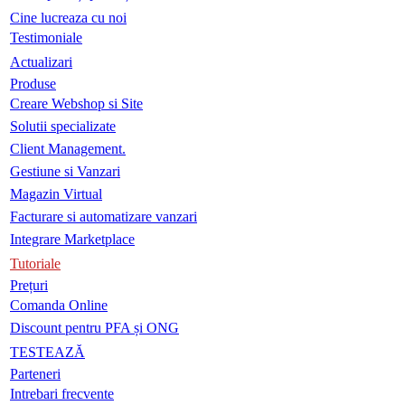
Cine lucreaza cu noi
Testimoniale
Actualizari
Produse
Creare Webshop si Site
Solutii specializate
Client Management.
Gestiune si Vanzari
Magazin Virtual
Facturare si automatizare vanzari
Integrare Marketplace
Tutoriale
Prețuri
Comanda Online
Discount pentru PFA și ONG
TESTEAZĂ
Parteneri
Intrebari frecvente