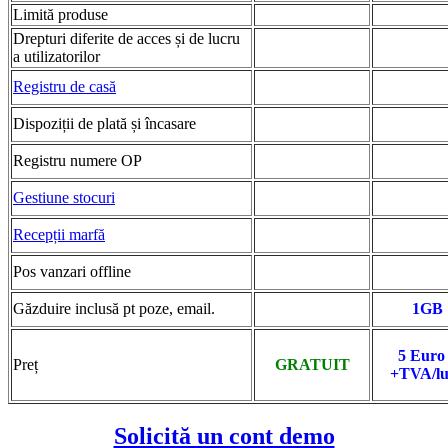
Limită produse
Drepturi diferite de acces și de lucru
a utilizatorilor
Registru de casă
Dispoziții de plată și încasare
Registru numere OP
Gestiune stocuri
Recepții marfă
Pos vanzari offline
Găzduire inclusă pt poze, email.
1GB
5 Eur
Preț
GRATUIT
+TVA/l
Solicită un cont demo