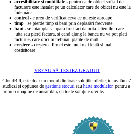
accesibilitate și mobilitate
- pentru ca de obicei soft-ul de
facturare este instalat pe un calculator care de obicei nu este la
îndemâna
control -
e greu de verificat ceva ce nu este aproape
timp -
se pierde timp și bani prin deplasări frecvente
bani -
se intampla sa apara frustrari datorita clientilor care
uita sau pierd factura, si cand ajung la banca nu va pot plati
facturile, care oricum trebuiau plătite de mult
creștere -
creșterea firmei este mult mai lentă și mai
costisitoare
VREAU SĂ TESTEZ GRATUIT
CloudBill, este doar un modul din toate soluțiile oferite, te invităm să
studiezi și opțiunea de
gestiune stocuri
sau
harta modulelor,
pentru a
primi o imagine de ansamblu, cu toate soluțiile oferite.