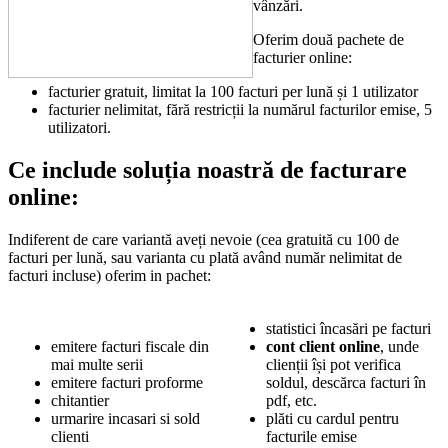
vânzări.
Oferim două pachete de
facturier online:
facturier gratuit, limitat la 100 facturi per lună și 1 utilizator
facturier nelimitat, fără restricții la numărul facturilor emise, 5
utilizatori.
Ce include soluția noastră de facturare
online:
Indiferent de care variantă aveți nevoie (cea gratuită cu 100 de
facturi per lună, sau varianta cu plată având număr nelimitat de
facturi incluse) oferim in pachet:
statistici încasări pe facturi
emitere facturi fiscale din
cont client online
, unde
mai multe serii
clienții își pot verifica
emitere facturi proforme
soldul, descărca facturi în
chitantier
pdf, etc.
urmarire incasari si sold
plăti cu cardul pentru
clienti
facturile emise