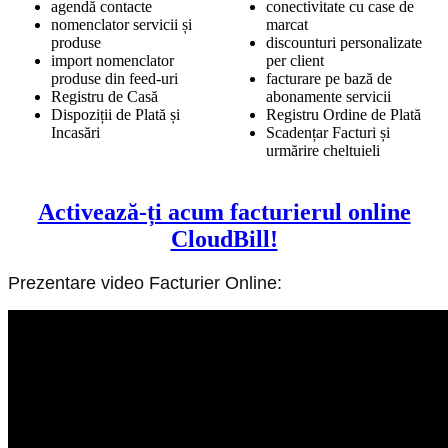
agendă contacte
conectivitate cu case de
nomenclator servicii și
marcat
produse
discounturi personalizate
import nomenclator
per client
produse din feed-uri
facturare pe bază de
Registru de Casă
abonamente servicii
Dispoziții de Plată și
Registru Ordine de Plată
Incasări
Scadențar Facturi și
urmărire cheltuieli
Activează-ți acum facturierul online
CloudBill!
Prezentare video Facturier Online: