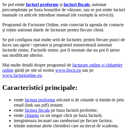
Se pot emite
facturi proforme
și
facturi fiscale
,
automat
precompletate pe baza bonurilor de vânzare, sau se pot emite facturi
manuale cu articole introduse manual (de exemplu la servicii).
Programul de Facturare Online, este conectat la agenda de contacte
și reține automat datele de facturare pentru fiecare client.
Se pot configura mai multe serii de facturier, pentru fiecare punct de
lucru sau agent / operator și programul numerotează automat
facturile emise. Facturile emise, pot fi stornate dar nu pot fi șterse
sau modificate ulterior.
Mai multe detalii despre programul de
facturare online și chitanțier
online
găsiți pe site-ul nostru
www.bocp.eu
sau pe
www.facturionline.eu
.
Caracteristici principale:
emite
factura proforma
oricand si de oriunde si trimite-le prin
email (link sau pdf) instant;
emite
factura fiscala
pe baza facturii proforme;
emite
chitanta
cu un singur click pe baza facturii;
inregistreaza incasari sau rambursari pe fiecare factura;
trimite automat alerte clientilori care au trecut de scadenta.