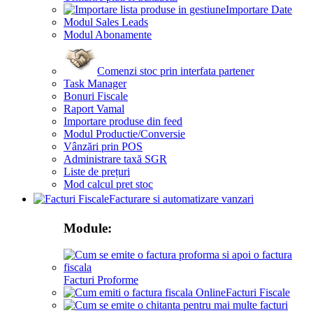
Importare Date
Modul Sales Leads
Modul Abonamente
Comenzi stoc prin interfata partener
Task Manager
Bonuri Fiscale
Raport Vamal
Importare produse din feed
Modul Productie/Conversie
Vânzări prin POS
Administrare taxă SGR
Liste de prețuri
Mod calcul pret stoc
Facturare si automatizare vanzari
Module:
Facturi Proforme
Facturi Fiscale