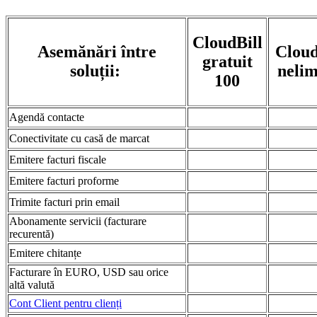
CloudBill
Asemănări între
Cloud
gratuit
soluții:
nelim
100
Agendă contacte
Conectivitate cu casă de marcat
Emitere facturi fiscale
Emitere facturi proforme
Trimite facturi prin email
Abonamente servicii (facturare
recurentă)
Emitere chitanțe
Facturare în EURO, USD sau orice
altă valută
Cont Client pentru clienți