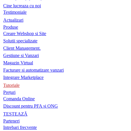
Cine lucreaza cu noi
Testimoniale
Actualizari
Produse
Creare Webshop si Site
Solutii specializate
Client Management.
Gestiune si Vanzari
Magazin Virtual
Facturare si automatizare vanzari
Integrare Marketplace
Tutoriale
Prețuri
Comanda Online
Discount pentru PFA și ONG
TESTEAZĂ
Parteneri
Intrebari frecvente