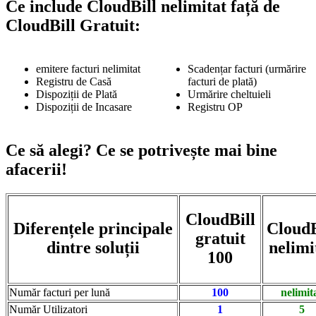
Ce include CloudBill nelimitat față de
CloudBill Gratuit:
emitere facturi nelimitat
Scadențar facturi (urmărire
Registru de Casă
facturi de plată)
Dispoziții de Plată
Urmărire cheltuieli
Dispoziții de Incasare
Registru OP
Ce să alegi? Ce se potrivește mai bine
afacerii!
CloudBill
Diferențele principale
CloudB
gratuit
dintre soluții
nelimi
100
Număr facturi per lună
100
nelimit
Număr Utilizatori
1
5