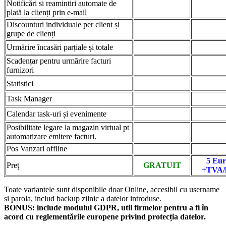
Notificări si reamintiri automate de
plată la clienți prin e-mail
Discounturi individuale per client și
grupe de clienți
Urmărire încasări parțiale și totale
Scadențar pentru urmărire facturi
furnizori
Statistici
Task Manager
Calendar task-uri și evenimente
Posibilitate legare la magazin virtual pt
automatizare emitere facturi.
Pos Vanzari offline
5 Eu
Preț
GRATUIT
+TVA/
Toate variantele sunt disponibile doar Online, accesibil cu username
si parola, includ backup zilnic a datelor introduse.
BONUS: include modulul GDPR, util firmelor pentru a fi în
acord cu reglementările europene privind protecția datelor.