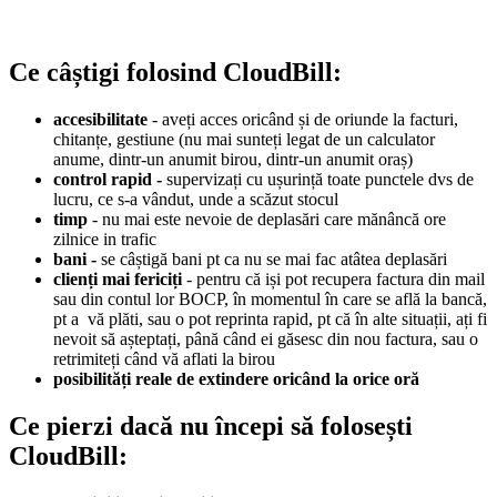
Ce câștigi folosind CloudBill:
accesibilitate
- aveți acces oricând și de oriunde la facturi,
chitanțe, gestiune (nu mai sunteți legat de un calculator
anume, dintr-un anumit birou, dintr-un anumit oraș)
control rapid -
supervizați cu ușurință toate punctele dvs de
lucru, ce s-a vândut, unde a scăzut stocul
timp
- nu mai este nevoie de deplasări care mănâncă ore
zilnice in trafic
bani -
se câștigă bani pt ca nu se mai fac atâtea deplasări
clienți mai fericiți
- pentru că iși pot recupera factura din mail
sau
din contul lor BOCP,
în momentul în care se află la bancă,
pt a vă plăti, sau o pot reprinta rapid, pt că în alte situații, ați fi
nevoit să așteptați, până când ei găsesc din nou factura, sau o
retrimiteți când vă aflati la birou
posibilități reale de extindere oricând la orice oră
Ce pierzi dacă nu începi să folosești
CloudBill: