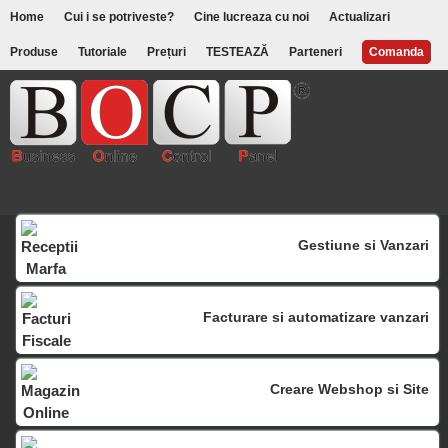
Home
Cui i se potriveste?
Cine lucreaza cu noi
Actualizari
Produse
Tutoriale
Prețuri
TESTEAZĂ
Parteneri
Comanda
Gestiune si Vanzari
Facturare si automatizare vanzari
Creare Webshop si Site