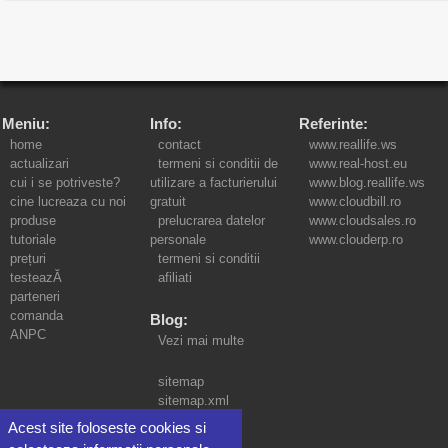
Meniu:
Info:
Referinte:
home
contact
www.reallife.ws
actualizari
termeni si conditii de
www.real-host.eu
cui i se potriveste?
utilizare a facturierului
www.blog.reallife.ws
cine lucreaza cu noi
gratuit
www.cloudbill.ro
produse
prelucrarea datelor
www.cloudsales.ro
tutoriale
personale
www.clouderp.ro
prețuri
termeni si conditii
testeazĂ
afiliati
parteneri
comanda
Blog:
ANPC
Vezi mai multe
sitemap
sitemap.xml
Acest site foloseste cookies si