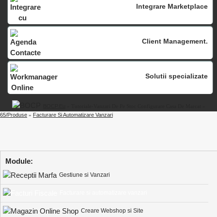
Integrare Marketplace
Client Management.
Solutii specializate
BOCP.eu
» Tutoriale-Vanzari De Pe Stoc Configurare Casa De Marcat »
65/produse
»
Facturare Si Automatizare Vanzari
Module:
Gestiune si Vanzari
Facturare si automatizare vanzari
Creare Webshop si Site