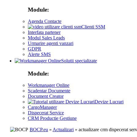
Module:
Agenda Contacte
Clienti SSM
Interfata partener
Modul Sales Leads
Urmarire agenti vanzari
GDPR
Alerte SMS
Solutii specializate
Module:
Workmanager Online
Scadentar Documente
Document Creator
Devize Lucrari
CargoManager
Dispecerat Service
CRM Productie Gestiune
BOCP.eu
»
Actualizari
» actualizare crm dispecerat ser