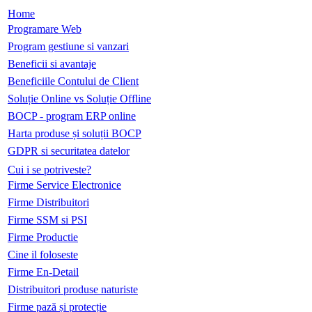
Home
Programare Web
Program gestiune si vanzari
Beneficii si avantaje
Beneficiile Contului de Client
Soluție Online vs Soluție Offline
BOCP - program ERP online
Harta produse și soluții BOCP
GDPR si securitatea datelor
Cui i se potriveste?
Firme Service Electronice
Firme Distribuitori
Firme SSM si PSI
Firme Productie
Cine il foloseste
Firme En-Detail
Distribuitori produse naturiste
Firme pază și protecție