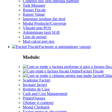
Comenzi stoc prin interfata partener
Task Manager
Bonuri Fiscale
Raport Vamal
Importare produse din feed
Modul Productie/Conversie
Vânzări prin POS
Administrare taxă SGR
Liste de prețuri
Mod calcul pret stoc
Facturare si automatizare vanzari
Module:
Facturi Fiscale
Chita
Scadentar Facturi
Incasare facturi
Registru de Casa
Cash and Cost Management
PrinterQueues
Ofertare și comenzi
Modul Cheltuieli
Facturi emise in alte sisteme