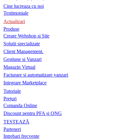
Cine lucreaza cu noi
Testimoniale
Actualizari
Produse
Creare Webshop si Site
Solutii specializate
Client Management.
Gestiune si Vanzari
Magazin Virtual
Facturare si automatizare vanzari
Integrare Marketplace
Tutoriale
Prețuri
Comanda Online
Discount pentru PFA și ONG
TESTEAZĂ
Parteneri
Intrebari frecvente