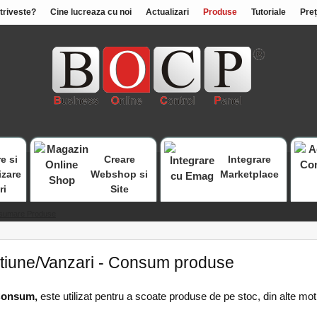
otriveste?
Cine lucreaza cu noi
Actualizari
Produse
Tutoriale
Preț
e si
Creare
Integrare
izare
Webshop si
Marketplace
ri
Site
sumare Produse
iune/Vanzari - Consum produse
Consum,
este utilizat pentru a scoate produse de pe stoc, din alte mot