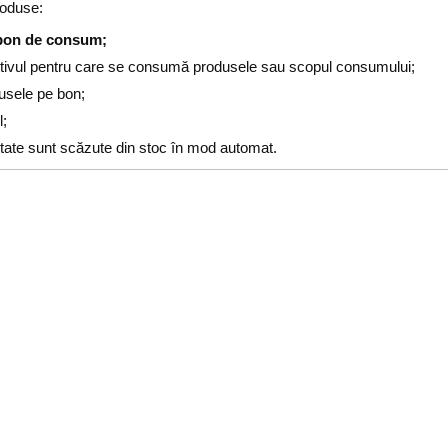
oduse:
bon de consum;
tivul pentru care se consumă produsele sau scopul consumului;
usele pe bon;
l;
tate sunt scăzute din stoc în mod automat.