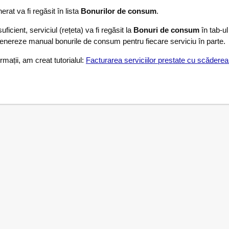
at va fi regăsit în lista
Bonurilor de consum
.
ficient, serviciul (rețeta) va fi regăsit la
Bonuri de consum
în tab-u
 genereze manual bonurile de consum pentru fiecare serviciu în parte
mații, am creat tutorialul:
Facturarea serviciilor prestate cu scădere