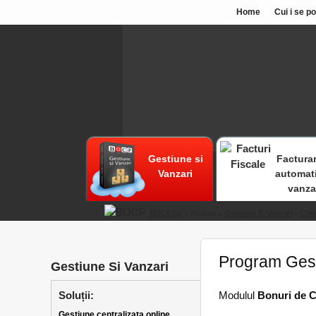
Home
Cui i se p
Gestiune si
Facturar
Vanzari
automat
vanza
BOCP.eu
» Produse »
Gestiune Si Vanzari
»
Con
Program Gest
Gestiune Si Vanzari
Soluții:
Modulul
Bonuri de 
Gestiune centralizata online