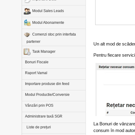
Modul Sales Leads
Modul Abonamente
Comenzi stoc prin interfata
partener
Un alt mod de scădere
Task Manager
Pentru fiecare servici
Bonuri Fiscale
Raport Vamal
Importare produse din feed
Modul Productie/Conversie
Vânzări prin POS
Administrare taxă SGR
La Bonuri de vânzare 
Liste de prețuri
consum în mod automa