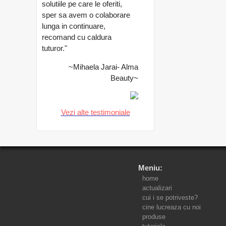
solutiile pe care le oferiti,
sper sa avem o colaborare
lunga in continuare,
recomand cu caldura
tuturor."
~Mihaela Jarai- Alma
Beauty~
Vezi alte testimoniale
Meniu:
home
actualizari
cui i se potriveste?
cine lucreaza cu noi
produse