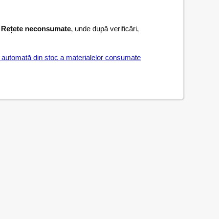
l
Rețete neconsumate
, unde după verificări,
.
a automată din stoc a materialelor consumate