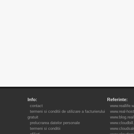
Info:
Referinte:
contact
www.reallife.
termeni si conditii de utilizare a facturierului
www.real-host
gratuit
www.blog.real
prelucrarea datelor personale
www.cloudbill
termeni si conditii
www.cloudsal