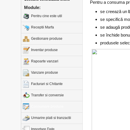
Pentru a consuma pr
Module:
se creează un
Pentru cine este util
se specifică mo
se adaugă prod
Receptii Marfa
se închide bonu
Gestionare produse
produsele selec
Inventar produse
Rapoarte vanzari
Vanzare produse
Facturari si Chitante
Transfer si conversie
Consumare produse
Urmarire plati si tranzactii
Importare Date