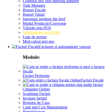
Comenzi stoc prin interfata partener
Task Manager
Bonuri Fiscale
Raport Vamal
Importare produse din feed
Modul Productie/Conversie
Vânzări prin POS
Administrare taxă SGR
Liste de prețuri
Mod calcul pret stoc
Facturare si automatizare vanzari
Module:
Facturi Proforme
Facturi Fiscale
Chitantier Online
Scadentar Facturi
Incasare facturi
Registru de Casa
Cash and Cost Management
PrinterQueues