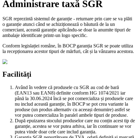
Administrare taxă SGR
SGR reprezintă sistemul de garanție - returnare prin care se va plăti
o garanție atunci când se achiziționează o băutură de la un
comerciant, această garanție aplicându-se doar la anumite tipuri de
ambalaje identificate printr-un logo specific.
Conform legislației române, în BOCP garanția SGR se poate utiliza
la recepționarea acestor tipuri de mărfuri, cât și la vânzarea acestora.
Facilități
Având în vedere că produsele cu SGR au cod de bară
(EAN13 sau EAN8) definite conform HG 1074/2021 iar
până la 30.06.2024 încă se pot comercializa și produsele care
nu includ această garanție, în BOCP se pot crea variante la
produse (un produs alternativ cu aceeași denumire) astfel se
vor putea comercializa în paralel ambele tipuri de produse.
După epuizarea stocului produselor care nu conțin acest tip de
garanție, acestea se vor putea arhiva, iar în continuare se vor
putea vinde doar cele care includ garanția.
Garanția SGR nepurtătoare de TVA, odată definită și marcată