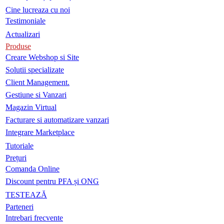
Cine lucreaza cu noi
Testimoniale
Actualizari
Produse
Creare Webshop si Site
Solutii specializate
Client Management.
Gestiune si Vanzari
Magazin Virtual
Facturare si automatizare vanzari
Integrare Marketplace
Tutoriale
Prețuri
Comanda Online
Discount pentru PFA și ONG
TESTEAZĂ
Parteneri
Intrebari frecvente