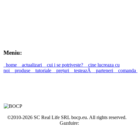
Meniu:
home
actualizari
cui i se potriveste?
cine lucreaza cu
noi
produse
tutoriale
prețuri
testeazĂ
parteneri
comanda
©2010-2026 SC Real Life SRL bocp.eu. All rights reserved.
Gazduire: