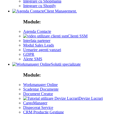
Integrare cu Shopmania
Integrare cu Shopify
Client Management.
Module:
Agenda Contacte
Clienti SSM
Interfata partener
Modul Sales Leads
Urmarire agenti vanzari
GDPR
Alerte SMS
Solutii specializate
Module:
Workmanager Online
Scadentar Documente
Document Creator
Devize Lucrari
CargoManager
Dispecerat Service
CRM Productie Gestiune