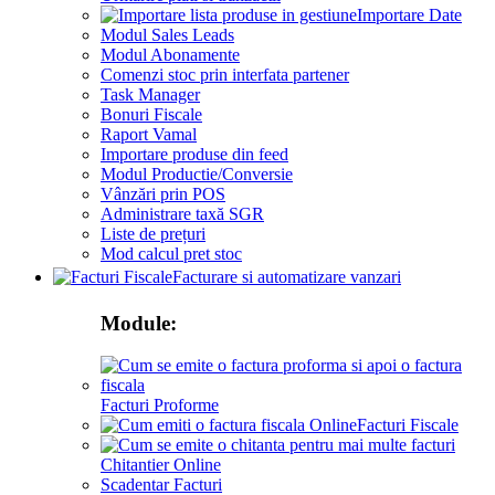
Importare Date
Modul Sales Leads
Modul Abonamente
Comenzi stoc prin interfata partener
Task Manager
Bonuri Fiscale
Raport Vamal
Importare produse din feed
Modul Productie/Conversie
Vânzări prin POS
Administrare taxă SGR
Liste de prețuri
Mod calcul pret stoc
Facturare si automatizare vanzari
Module:
Facturi Proforme
Facturi Fiscale
Chitantier Online
Scadentar Facturi