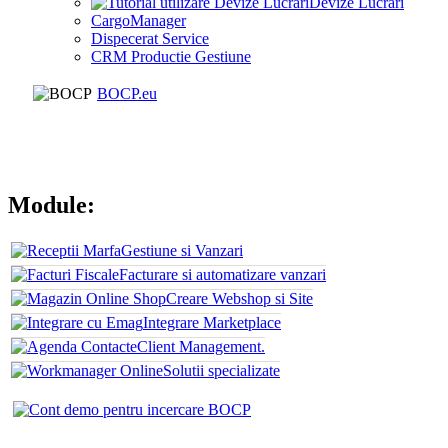
Devize Lucrari
CargoManager
Dispecerat Service
CRM Productie Gestiune
BOCP.eu
Module:
Gestiune si Vanzari
Facturare si automatizare vanzari
Creare Webshop si Site
Integrare Marketplace
Client Management.
Solutii specializate