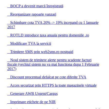
BOCP a devenit marcă înregistrată
Reorganizare rapoarte vanzari
Schimbare cota TVA 20% -> 19% incepand cu 1 Ianuarie
2017
ROTLD introduce taxa anuala pentru domeniile .ro
Modificare TVA la servicii
Trimitere SMS prin web2sms.ro postpaid
Noul sistem de trimitere alerte pentru scadente facturi
fiscale (vechiul sistem nu va mai functiona dupa 1 Februarie
2017)
Discount procentual defalcat pe cote diferite TVA
Acces securizat prin HTTPS la toate magazinele virtuale
Generare AWB Urgent/Cargus
Imprimare etichete de pe NIR