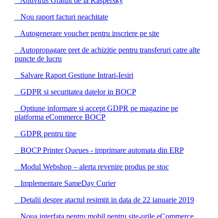
Antivirus Gratuit de la Kaspersky
Nou raport facturi neachitate
Autogenerare voucher pentru inscriere pe site
Autopropagare pret de achizitie pentru transferuri catre alte
puncte de lucru
Salvare Raport Gestiune Intrari-Iesiri
GDPR si securitatea datelor in BOCP
Optiune informare si accept GDPR pe magazine pe
platforma eCommerce BOCP
GDPR pentru tine
BOCP Printer Queues - imprimare automata din ERP
Modul Webshop – alerta revenire produs pe stoc
Implementare SameDay Curier
Detalii despre atactul resimtit in data de 22 ianuarie 2019
Noua interfata pentru mobil pentru site-urile eCommerce