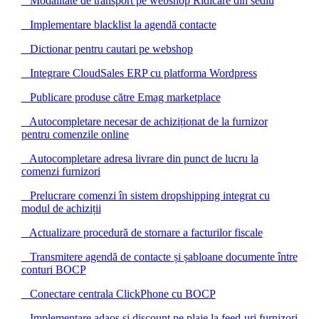
Modalitate de transport pe webshop Ridicare din sediu
Implementare blacklist la agendă contacte
Dictionar pentru cautari pe webshop
Integrare CloudSales ERP cu platforma Wordpress
Publicare produse către Emag marketplace
Autocompletare necesar de achiziționat de la furnizor
pentru comenzile online
Autocompletare adresa livrare din punct de lucru la
comenzi furnizori
Prelucrare comenzi în sistem dropshipping integrat cu
modul de achiziții
Actualizare procedură de stornare a facturilor fiscale
Transmitere agendă de contacte și șabloane documente între
conturi BOCP
Conectare centrala ClickPhone cu BOCP
Implementare adaos și discount pe plaje la feed-uri furnizori