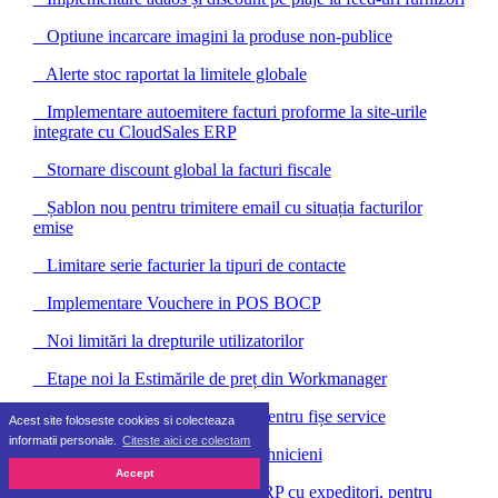
Optiune incarcare imagini la produse non-publice
Alerte stoc raportat la limitele globale
Implementare autoemitere facturi proforme la site-urile
integrate cu CloudSales ERP
Stornare discount global la facturi fiscale
Șablon nou pentru trimitere email cu situația facturilor
emise
Limitare serie facturier la tipuri de contacte
Implementare Vouchere in POS BOCP
Noi limitări la drepturile utilizatorilor
Etape noi la Estimările de preț din Workmanager
Implementare creare subetape pentru fișe service
Acest site foloseste cookies si colecteaza
informatii personale.
Citeste aici ce colectam
Noi limitări pentru utilizatorii tehnicieni
Accept
Asociere puncte de lucru din ERP cu expeditori, pentru