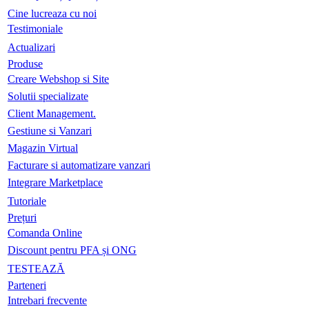
Cine lucreaza cu noi
Testimoniale
Actualizari
Produse
Creare Webshop si Site
Solutii specializate
Client Management.
Gestiune si Vanzari
Magazin Virtual
Facturare si automatizare vanzari
Integrare Marketplace
Tutoriale
Prețuri
Comanda Online
Discount pentru PFA și ONG
TESTEAZĂ
Parteneri
Intrebari frecvente