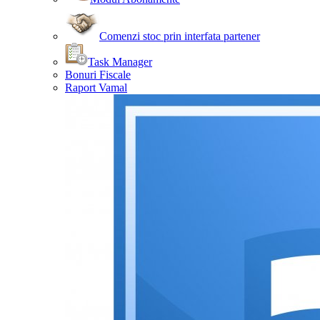
Comenzi stoc prin interfata partener
Task Manager
Bonuri Fiscale
Raport Vamal