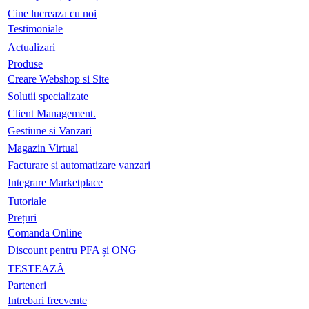
Cine lucreaza cu noi
Testimoniale
Actualizari
Produse
Creare Webshop si Site
Solutii specializate
Client Management.
Gestiune si Vanzari
Magazin Virtual
Facturare si automatizare vanzari
Integrare Marketplace
Tutoriale
Prețuri
Comanda Online
Discount pentru PFA și ONG
TESTEAZĂ
Parteneri
Intrebari frecvente