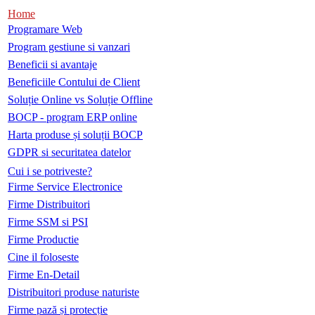
Home
Programare Web
Program gestiune si vanzari
Beneficii si avantaje
Beneficiile Contului de Client
Soluție Online vs Soluție Offline
BOCP - program ERP online
Harta produse și soluții BOCP
GDPR si securitatea datelor
Cui i se potriveste?
Firme Service Electronice
Firme Distribuitori
Firme SSM si PSI
Firme Productie
Cine il foloseste
Firme En-Detail
Distribuitori produse naturiste
Firme pază și protecție