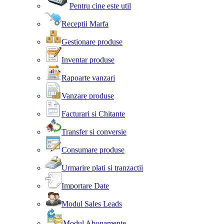
Pentru cine este util
Receptii Marfa
Gestionare produse
Inventar produse
Rapoarte vanzari
Vanzare produse
Facturari si Chitante
Transfer si conversie
Consumare produse
Urmarire plati si tranzactii
Importare Date
Modul Sales Leads
Modul Abonamente