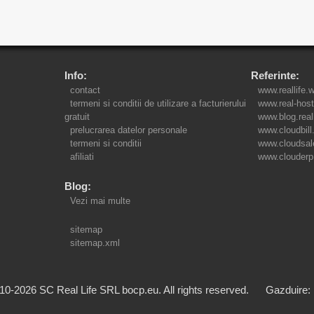
Info:
Referinte:
contact
www.reallife.
termeni si conditii de utilizare a facturierului
www.real-host
gratuit
www.blog.real
prelucrarea datelor personale
www.cloudbill
termeni si conditii
www.cloudsal
afiliati
www.clouderp
Blog:
Vezi mai multe
sitemap
sitemap.xml
0-2026 SC Real Life SRL bocp.eu. All rights reserved. Gazduire: