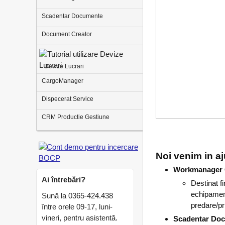
Scadentar Documente
Document Creator
Devize Lucrari
CargoManager
Dispecerat Service
CRM Productie Gestiune
Noi venim in aj
Workmanager 
Ai întrebări?
Destinat f
echipament
Sună la 0365-424.438
predare/pr
între orele 09-17, luni-
vineri, pentru asistentă.
Scadentar Do