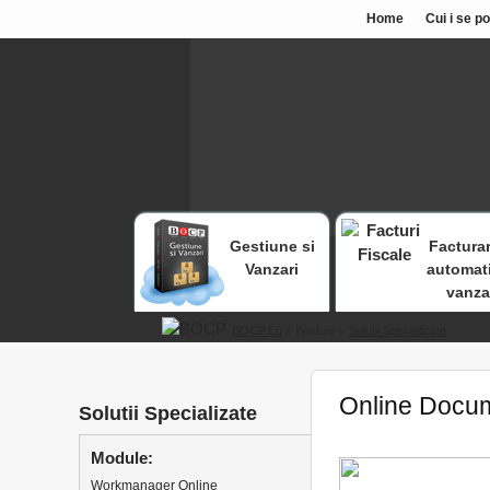
Home
Cui i se p
Gestiune si
Facturar
Vanzari
automat
vanza
BOCP.eu
» Produse »
Solutii Specializate
Online Docu
Solutii Specializate
Module:
Workmanager Online