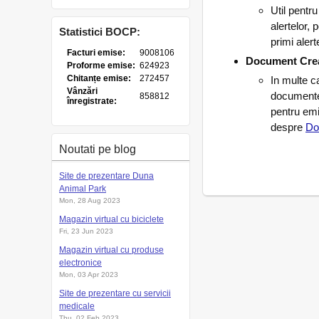
Util pentr
alertelor,
Statistici BOCP:
primi aler
Document Crea
In multe c
documente
pentru emi
despre
Do
Noutati pe blog
Site de prezentare Duna
Animal Park
Mon, 28 Aug 2023
Magazin virtual cu biciclete
Fri, 23 Jun 2023
Magazin virtual cu produse
electronice
Mon, 03 Apr 2023
Site de prezentare cu servicii
medicale
Thu, 02 Feb 2023