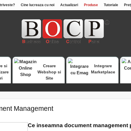
otriveste?
Cine lucreaza cu noi
Actualizari
Produse
Tutoriale
Preț
e si
Creare
Integrare
izare
Webshop si
Marketplace
ri
Site
ment Management
Ce inseamna document management p