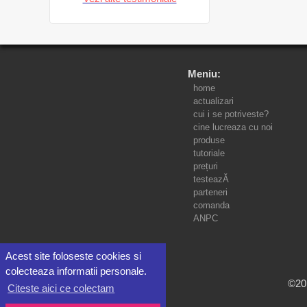
Meniu:
home
actualizari
cui i se potriveste?
cine lucreaza cu noi
produse
tutoriale
prețuri
testeazĂ
parteneri
comanda
ANPC
Acest site foloseste cookies si
colecteaza informatii personale.
©201
Citeste aici ce colectam