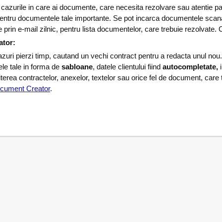
u cazurile in care ai documente, care necesita rezolvare sau atentie p
 pentru documentele tale importante. Se pot incarca documentele sca
te prin e-mail zilnic, pentru lista documentelor, care trebuie rezolvate
tor:
azuri pierzi timp, cautand un vechi contract pentru a redacta unul nou.
le tale in forma de
sabloane
, datele clientului fiind
autocompletate,
terea contractelor, anexelor, textelor sau orice fel de document, care 
cument Creator
.