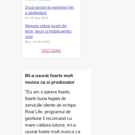
Două lansări de webshop într-
o săptămână
Fri, 25 Nov 2022
Magazin virtual jucarii din
lemn, decor si mobila pentru
copii
Mon, 10 Oct 2022
Vezi toate
Mi-a usurat foarte mult
munca ca si producator
"Eu am o parere foarte,
foarte buna legata de
serviciile oferite de echipa
Real Life, programul de
gestiune il recomand cu
mare caldura tuturor, mi-a
usurat foarte mult munca ca