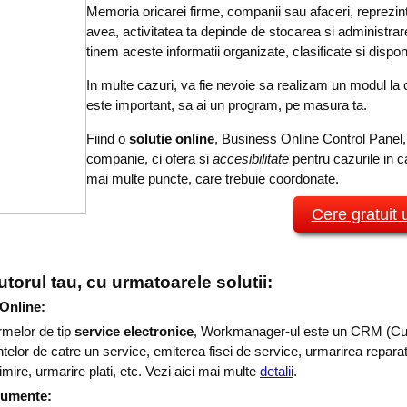
Memoria oricarei firme, companii sau afaceri, reprezi
avea, activitatea ta depinde de stocarea si administrare
tinem aceste informatii organizate, clasificate si disponi
In multe cazuri, va fie nevoie sa realizam un modul l
este important, sa ai un program, pe masura ta.
Fiind o
solutie online
, Business Online Control Panel, 
companie, ci ofera si
accesibilitate
pentru cazurile in c
mai multe puncte, care trebuie coordonate.
Cere gratuit
utorul tau, cu urmatoarele solutii:
Online:
irmelor de tip
service electronice
, Workmanager-ul este un CRM (Cu
elor de catre un service, emiterea fisei de service, urmarirea reparati
imire, urmarire plati, etc. Vezi aici mai multe
detalii
.
cumente: