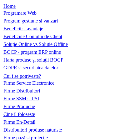
Home
Programare Web
Program gestiune si vanzari
Beneficii si avantaje
Beneficiile Contului de Client
Soluție Online vs Soluție Offline
BOCP - program ERP online
Harta produse și soluții BOCP
GDPR si securitatea datelor
Cui i se potriveste?
Firme Service Electronice
Firme Distribuitori
Firme SSM si PSI
Firme Productie
Cine il foloseste
Firme En-Detail
Distribuitori produse naturiste
Firme pază și protecție