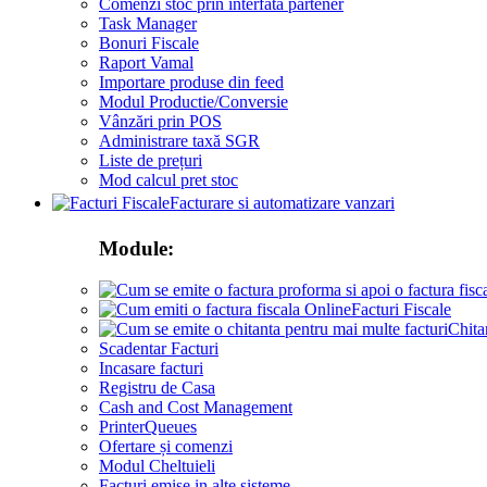
Comenzi stoc prin interfata partener
Task Manager
Bonuri Fiscale
Raport Vamal
Importare produse din feed
Modul Productie/Conversie
Vânzări prin POS
Administrare taxă SGR
Liste de prețuri
Mod calcul pret stoc
Facturare si automatizare vanzari
Module:
Facturi Fiscale
Chita
Scadentar Facturi
Incasare facturi
Registru de Casa
Cash and Cost Management
PrinterQueues
Ofertare și comenzi
Modul Cheltuieli
Facturi emise in alte sisteme