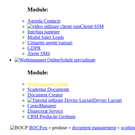
Module:
Agenda Contacte
Clienti SSM
Interfata partener
Modul Sales Leads
Urmarire agenti vanzari
GDPR
Alerte SMS
Solutii specializate
Module:
Workmanager Online
Scadentar Documente
Document Creator
Devize Lucrari
CargoManager
Dispecerat Service
CRM Productie Gestiune
BOCP.eu
» produse »
document management
»
workma