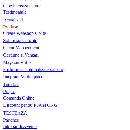
Cine lucreaza cu noi
Testimoniale
Actualizari
Produse
Creare Webshop si Site
Solutii specializate
Client Management.
Gestiune si Vanzari
Magazin Virtual
Facturare si automatizare vanzari
Integrare Marketplace
Tutoriale
Prețuri
Comanda Online
Discount pentru PFA și ONG
TESTEAZĂ
Parteneri
Intrebari frecvente