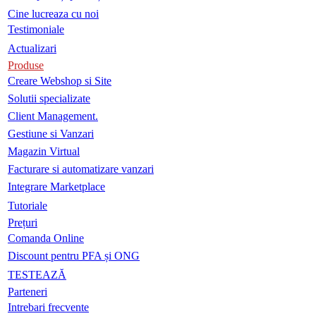
Cine lucreaza cu noi
Testimoniale
Actualizari
Produse
Creare Webshop si Site
Solutii specializate
Client Management.
Gestiune si Vanzari
Magazin Virtual
Facturare si automatizare vanzari
Integrare Marketplace
Tutoriale
Prețuri
Comanda Online
Discount pentru PFA și ONG
TESTEAZĂ
Parteneri
Intrebari frecvente