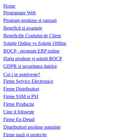
Home
Programare Web
Program gestiune si vanzari
Beneficii si avantaje
Beneficiile Contului de Client
Soluție Online vs Soluție Offline
BOCP - program ERP online
Harta produse și soluții BOCP
GDPR si securitatea datelor
Cui i se potriveste?
Firme Service Electronice
Firme Distribuitori
Firme SSM si PSI
Firme Productie
Cine il foloseste
Firme En-Detail
Distribuitori produse naturiste
Firme pază și protecție