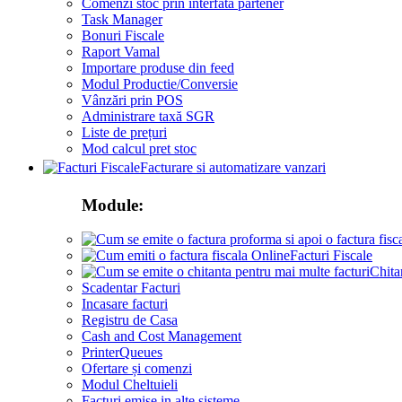
Comenzi stoc prin interfata partener
Task Manager
Bonuri Fiscale
Raport Vamal
Importare produse din feed
Modul Productie/Conversie
Vânzări prin POS
Administrare taxă SGR
Liste de prețuri
Mod calcul pret stoc
Facturare si automatizare vanzari
Module:
Facturi Fiscale
Chita
Scadentar Facturi
Incasare facturi
Registru de Casa
Cash and Cost Management
PrinterQueues
Ofertare și comenzi
Modul Cheltuieli
Facturi emise in alte sisteme