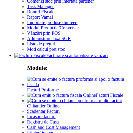
Comenzi stoc prin interfata partener
Task Manager
Bonuri Fiscale
Raport Vamal
Importare produse din feed
Modul Productie/Conversie
Vânzări prin POS
Administrare taxă SGR
Liste de prețuri
Mod calcul pret stoc
Facturare si automatizare vanzari
Module:
Facturi Proforme
Facturi Fiscale
Chitantier Online
Scadentar Facturi
Incasare facturi
Registru de Casa
Cash and Cost Management
PrinterQueues