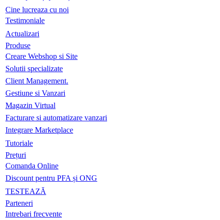
Cine lucreaza cu noi
Testimoniale
Actualizari
Produse
Creare Webshop si Site
Solutii specializate
Client Management.
Gestiune si Vanzari
Magazin Virtual
Facturare si automatizare vanzari
Integrare Marketplace
Tutoriale
Prețuri
Comanda Online
Discount pentru PFA și ONG
TESTEAZĂ
Parteneri
Intrebari frecvente