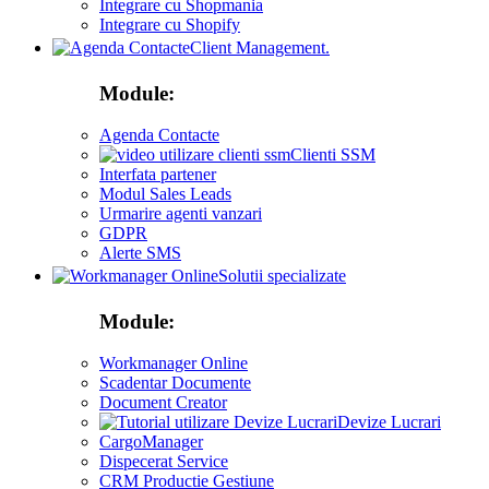
Integrare cu Shopmania
Integrare cu Shopify
Client Management.
Module:
Agenda Contacte
Clienti SSM
Interfata partener
Modul Sales Leads
Urmarire agenti vanzari
GDPR
Alerte SMS
Solutii specializate
Module:
Workmanager Online
Scadentar Documente
Document Creator
Devize Lucrari
CargoManager
Dispecerat Service
CRM Productie Gestiune