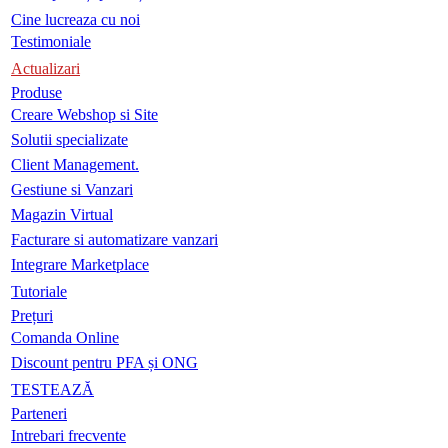
Cine lucreaza cu noi
Testimoniale
Actualizari
Produse
Creare Webshop si Site
Solutii specializate
Client Management.
Gestiune si Vanzari
Magazin Virtual
Facturare si automatizare vanzari
Integrare Marketplace
Tutoriale
Prețuri
Comanda Online
Discount pentru PFA și ONG
TESTEAZĂ
Parteneri
Intrebari frecvente