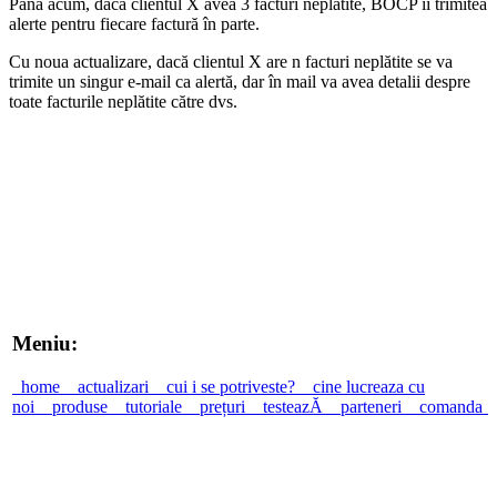
Până acum, dacă clientul X avea 3 facturi neplătite, BOCP îi trimitea
alerte pentru fiecare factură în parte.
Cu noua actualizare, dacă clientul X are n facturi neplătite se va
trimite un singur e-mail ca alertă, dar în mail va avea detalii despre
toate facturile neplătite către dvs.
Meniu:
home
actualizari
cui i se potriveste?
cine lucreaza cu
noi
produse
tutoriale
prețuri
testeazĂ
parteneri
comanda