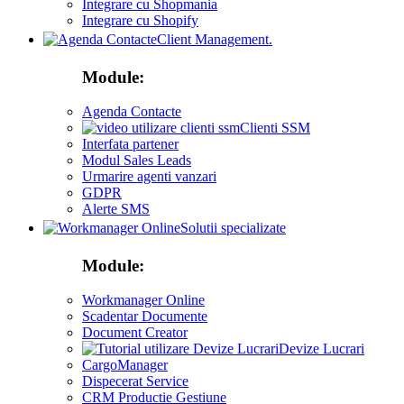
Integrare cu Shopmania
Integrare cu Shopify
Client Management.
Module:
Agenda Contacte
Clienti SSM
Interfata partener
Modul Sales Leads
Urmarire agenti vanzari
GDPR
Alerte SMS
Solutii specializate
Module:
Workmanager Online
Scadentar Documente
Document Creator
Devize Lucrari
CargoManager
Dispecerat Service
CRM Productie Gestiune