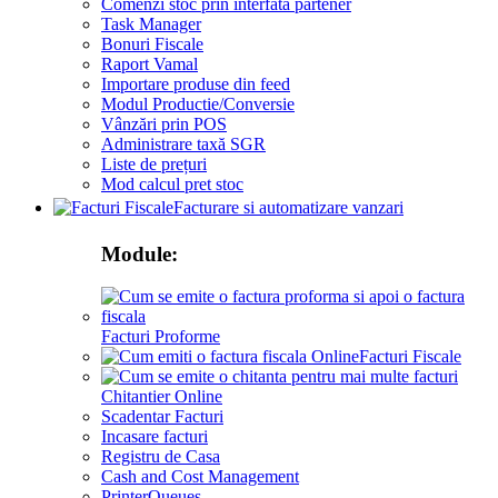
Comenzi stoc prin interfata partener
Task Manager
Bonuri Fiscale
Raport Vamal
Importare produse din feed
Modul Productie/Conversie
Vânzări prin POS
Administrare taxă SGR
Liste de prețuri
Mod calcul pret stoc
Facturare si automatizare vanzari
Module:
Facturi Proforme
Facturi Fiscale
Chitantier Online
Scadentar Facturi
Incasare facturi
Registru de Casa
Cash and Cost Management
PrinterQueues