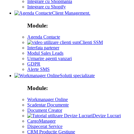
Integrare cu Shopmania
Integrare cu Shopify
Client Management.
Module:
Agenda Contacte
Clienti SSM
Interfata partener
Modul Sales Leads
Urmarire agenti vanzari
GDPR
Alerte SMS
Solutii specializate
Module:
Workmanager Online
Scadentar Documente
Document Creator
Devize Lucrari
CargoManager
Dispecerat Service
CRM Productie Gestiune