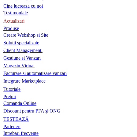
Cine lucreaza cu noi
Testimoniale
Actualizari
Produse
Creare Webshop si Site
Solutii specializate
Client Management.
Gestiune si Vanzari
Magazin Virtual
Facturare si automatizare vanzari
Integrare Marketplace
Tutoriale
Prețuri
Comanda Online
Discount pentru PFA și ONG
TESTEAZĂ
Parteneri
Intrebari frecvente