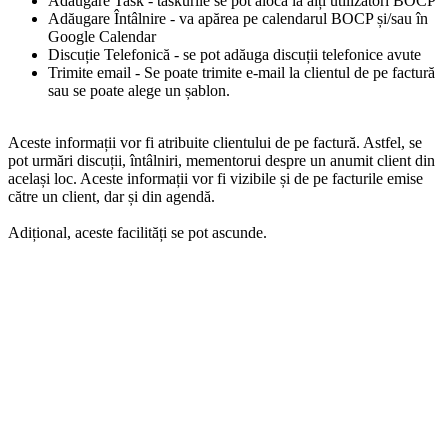
Adăugare Task - taskurile se pot aloca la alți utilizatori BOCP
Adăugare Întâlnire - va apărea pe calendarul BOCP și/sau în
Google Calendar
Discuție Telefonică - se pot adăuga discuții telefonice avute
Trimite email - Se poate trimite e-mail la clientul de pe factură
sau se poate alege un șablon.
Aceste informații vor fi atribuite clientului de pe factură. Astfel, se
pot urmări discuții, întâlniri, mementorui despre un anumit client din
același loc. Aceste informații vor fi vizibile și de pe facturile emise
către un client, dar și din agendă.
Adițional, aceste facilități se pot ascunde.