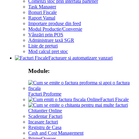
Comenzi stoc prin interfata partener
Task Manager
Bonuri Fiscale
Raport Vamal
Importare produse din feed
Modul Productie/Conversie
Vânzări prin POS
Administrare taxă SGR
Liste de prețuri
Mod calcul pret stoc
Facturare si automatizare vanzari
Module:
Facturi Proforme
Facturi Fiscale
Chitantier Online
Scadentar Facturi
Incasare facturi
Registru de Casa
Cash and Cost Management
PrinterQueues