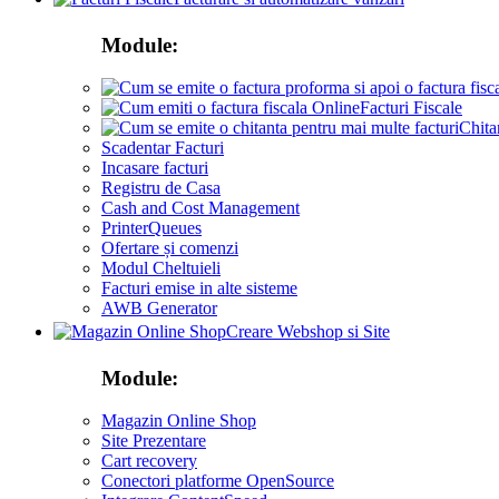
Module:
Facturi Fiscale
Chita
Scadentar Facturi
Incasare facturi
Registru de Casa
Cash and Cost Management
PrinterQueues
Ofertare și comenzi
Modul Cheltuieli
Facturi emise in alte sisteme
AWB Generator
Creare Webshop si Site
Module:
Magazin Online Shop
Site Prezentare
Cart recovery
Conectori platforme OpenSource