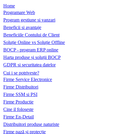
Home
Programare Web
Program gestiune si vanzari
Beneficii si avantaje
Beneficiile Contului de Client
Soluție Online vs Soluție Offline
BOCP - program ERP online
Harta produse și soluții BOCP
GDPR si securitatea datelor
Cui i se potriveste?
Firme Service Electronice
Firme Distribuitori
Firme SSM si PSI
Firme Productie
Cine il foloseste
Firme En-Detail
Distribuitori produse naturiste
Firme pază și protecție