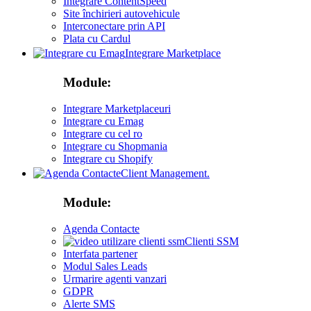
Integrare ContentSpeed
Site închirieri autovehicule
Interconectare prin API
Plata cu Cardul
Integrare Marketplace
Module:
Integrare Marketplaceuri
Integrare cu Emag
Integrare cu cel ro
Integrare cu Shopmania
Integrare cu Shopify
Client Management.
Module:
Agenda Contacte
Clienti SSM
Interfata partener
Modul Sales Leads
Urmarire agenti vanzari
GDPR
Alerte SMS