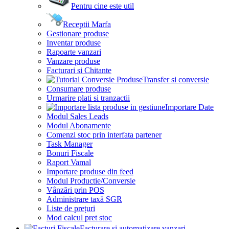
Pentru cine este util
Receptii Marfa
Gestionare produse
Inventar produse
Rapoarte vanzari
Vanzare produse
Facturari si Chitante
Transfer si conversie
Consumare produse
Urmarire plati si tranzactii
Importare Date
Modul Sales Leads
Modul Abonamente
Comenzi stoc prin interfata partener
Task Manager
Bonuri Fiscale
Raport Vamal
Importare produse din feed
Modul Productie/Conversie
Vânzări prin POS
Administrare taxă SGR
Liste de prețuri
Mod calcul pret stoc
Facturare si automatizare vanzari