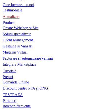
Cine lucreaza cu noi
Testimoniale
Actualizari
Produse
Creare Webshop si Site
Solutii specializate
Client Management.
Gestiune si Vanzari
Magazin Virtual
Facturare si automatizare vanzari
Integrare Marketplace
Tutoriale
Prețuri
Comanda Online
Discount pentru PFA și ONG
TESTEAZĂ
Parteneri
Intrebari frecvente