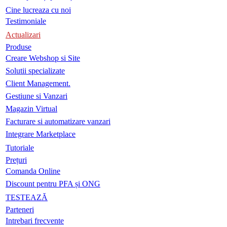
Cine lucreaza cu noi
Testimoniale
Actualizari
Produse
Creare Webshop si Site
Solutii specializate
Client Management.
Gestiune si Vanzari
Magazin Virtual
Facturare si automatizare vanzari
Integrare Marketplace
Tutoriale
Prețuri
Comanda Online
Discount pentru PFA și ONG
TESTEAZĂ
Parteneri
Intrebari frecvente