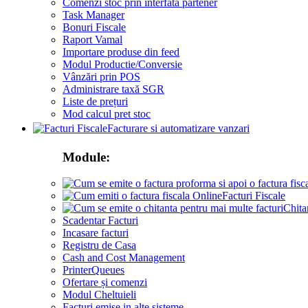
Comenzi stoc prin interfata partener
Task Manager
Bonuri Fiscale
Raport Vamal
Importare produse din feed
Modul Productie/Conversie
Vânzări prin POS
Administrare taxă SGR
Liste de prețuri
Mod calcul pret stoc
Facturare si automatizare vanzari
Module:
Facturi Fiscale
Chita
Scadentar Facturi
Incasare facturi
Registru de Casa
Cash and Cost Management
PrinterQueues
Ofertare și comenzi
Modul Cheltuieli
Facturi emise in alte sisteme