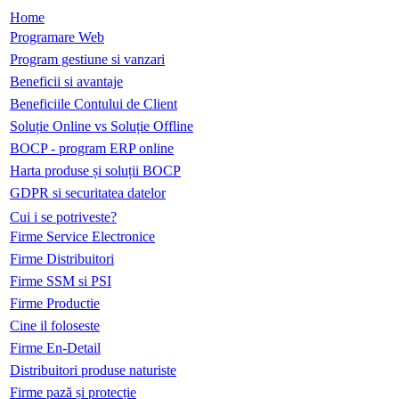
Home
Programare Web
Program gestiune si vanzari
Beneficii si avantaje
Beneficiile Contului de Client
Soluție Online vs Soluție Offline
BOCP - program ERP online
Harta produse și soluții BOCP
GDPR si securitatea datelor
Cui i se potriveste?
Firme Service Electronice
Firme Distribuitori
Firme SSM si PSI
Firme Productie
Cine il foloseste
Firme En-Detail
Distribuitori produse naturiste
Firme pază și protecție