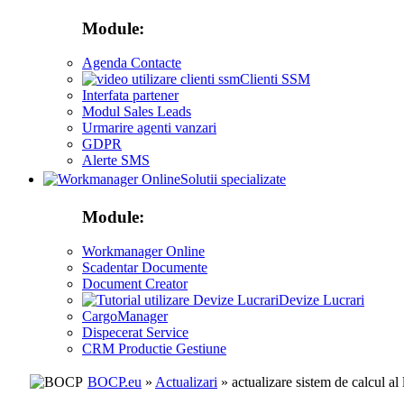
Module:
Agenda Contacte
Clienti SSM
Interfata partener
Modul Sales Leads
Urmarire agenti vanzari
GDPR
Alerte SMS
Solutii specializate
Module:
Workmanager Online
Scadentar Documente
Document Creator
Devize Lucrari
CargoManager
Dispecerat Service
CRM Productie Gestiune
BOCP.eu
»
Actualizari
» actualizare sistem de calcul al l