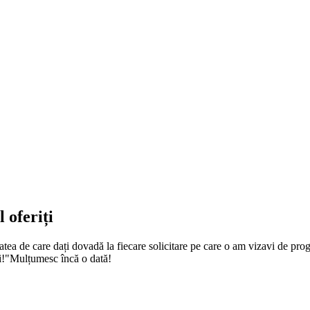
 oferiți
zitatea de care dați dovadă la fiecare solicitare pe care o am vizavi de p
ți!"Mulțumesc încă o dată!