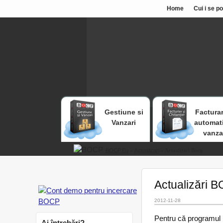
Home
Cui i se p
Gestiune si
Facturar
Vanzari
automat
vanza
BOCP.eu
»
Actualizari
» Actualizari Bocp
Actualizări 
2012-11-28
Pentru că programul B
Ai întrebări?