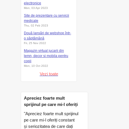
electronice
Mon, 03 Apr 2023
Site de prezentare cu servicii
medicale
Thu, 02 Feb 2023
Două lansări de webshop într-
o săptămână
Fri, 25 Nov 2022
Magazin virtual jucarii din
lemn, decor si mobila pentru
copii
Mon, 10 Oct 2022
Vezi toate
Apreciez foarte mult
sprijinul pe care mi-l oferiți
"Apreciez foarte mult sprijinul
pe care mi-l oferiți constant
și seriozitatea de care dați