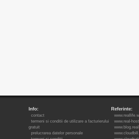
Info:
Referinte:
contact
www.reallife.
termeni si conditii de utilizare a facturierului
www.real-host
gratuit
www.blog.real
prelucrarea datelor personale
www.cloudbill
termeni si conditii
www.cloudsal