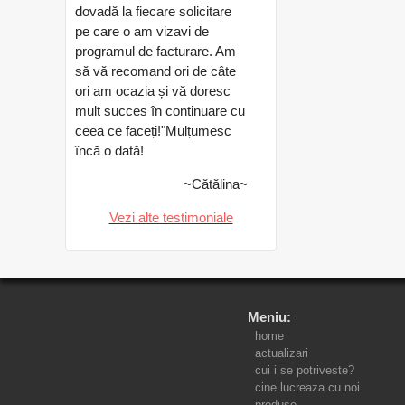
dovadă la fiecare solicitare
pe care o am vizavi de
programul de facturare. Am
să vă recomand ori de câte
ori am ocazia și vă doresc
mult succes în continuare cu
ceea ce faceți!"Mulțumesc
încă o dată!
~Cătălina~
Vezi alte testimoniale
Meniu:
home
actualizari
cui i se potriveste?
cine lucreaza cu noi
produse