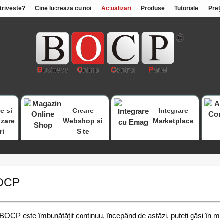
otriveste?
Cine lucreaza cu noi
Actualizari
Produse
Tutoriale
Preț
e si
Creare
Integrare
izare
Webshop si
Marketplace
ri
Site
BOCP
OCP este îmbunătățit continuu, începând de astăzi, puteți găsi în men