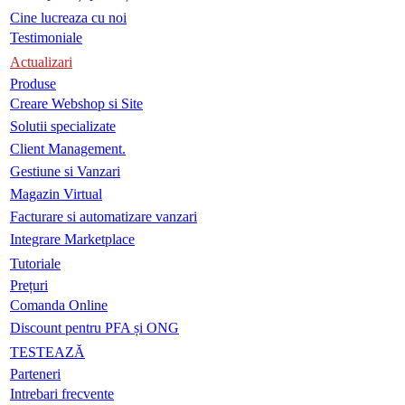
Cine lucreaza cu noi
Testimoniale
Actualizari
Produse
Creare Webshop si Site
Solutii specializate
Client Management.
Gestiune si Vanzari
Magazin Virtual
Facturare si automatizare vanzari
Integrare Marketplace
Tutoriale
Prețuri
Comanda Online
Discount pentru PFA și ONG
TESTEAZĂ
Parteneri
Intrebari frecvente