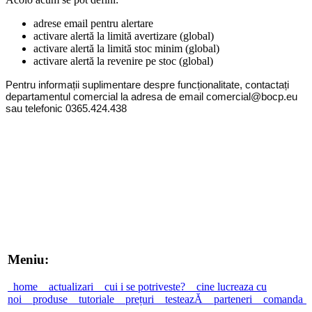
adrese email pentru alertare
activare alertă la limită avertizare (global)
activare alertă la limită stoc minim (global)
activare alertă la revenire pe stoc (global)
Pentru informații suplimentare despre funcționalitate, contactați
departamentul comercial la adresa de email comercial@bocp.eu
sau telefonic 0365.424.438
Meniu:
home
actualizari
cui i se potriveste?
cine lucreaza cu
noi
produse
tutoriale
prețuri
testeazĂ
parteneri
comanda