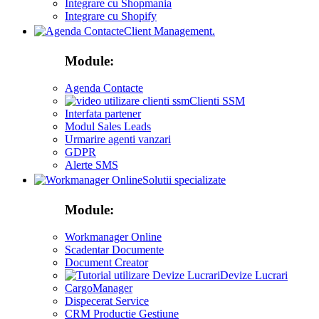
Integrare cu Shopmania
Integrare cu Shopify
Client Management.
Module:
Agenda Contacte
Clienti SSM
Interfata partener
Modul Sales Leads
Urmarire agenti vanzari
GDPR
Alerte SMS
Solutii specializate
Module:
Workmanager Online
Scadentar Documente
Document Creator
Devize Lucrari
CargoManager
Dispecerat Service
CRM Productie Gestiune