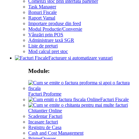
Comenzi stoc prin interfata partener
Task Manager
Bonuri Fiscale
Raport Vamal
Importare produse din feed
Modul Productie/Conversie
Vânzări prin POS
Administrare taxă SGR
Liste de prețuri
Mod calcul pret stoc
Facturare si automatizare vanzari
Module:
Facturi Proforme
Facturi Fiscale
Chitantier Online
Scadentar Facturi
Incasare facturi
Registru de Casa
Cash and Cost Management
PrinterQueues