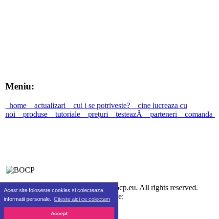
Meniu:
home
actualizari
cui i se potriveste?
cine lucreaza cu
noi
produse
tutoriale
prețuri
testeazĂ
parteneri
comanda
©2010-2026 SC Real Life SRL bocp.eu. All rights reserved.
Acest site foloseste cookies si colecteaza
Gazduire:
informatii personale.
Citeste aici ce colectam
Accept