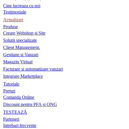
Cine lucreaza cu noi
Testimoniale
Actualizari
Produse
Creare Webshop si Site
Solutii specializate
Client Management.
Gestiune si Vanzari
Magazin Virtual
Facturare si automatizare vanzari
Integrare Marketplace
Tutoriale
Prețuri
Comanda Online
Discount pentru PFA și ONG
TESTEAZĂ
Parteneri
Intrebari frecvente