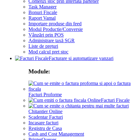
Comenzi stoc prin interfata partener
Task Manager
Bonuri Fiscale
Raport Vamal
Importare produse din feed
Modul Productie/Conversie
Vânzări prin POS
Administrare taxă SGR
Liste de prețuri
Mod calcul pret stoc
Facturare si automatizare vanzari
Module:
Facturi Proforme
Facturi Fiscale
Chitantier Online
Scadentar Facturi
Incasare facturi
Registru de Casa
Cash and Cost Management
PrinterQueues