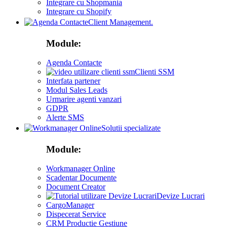
Integrare cu Shopmania
Integrare cu Shopify
Client Management.
Module:
Agenda Contacte
Clienti SSM
Interfata partener
Modul Sales Leads
Urmarire agenti vanzari
GDPR
Alerte SMS
Solutii specializate
Module:
Workmanager Online
Scadentar Documente
Document Creator
Devize Lucrari
CargoManager
Dispecerat Service
CRM Productie Gestiune