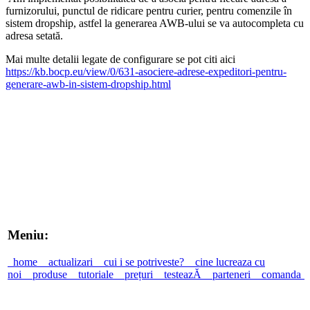
furnizorului, punctul de ridicare pentru curier, pentru comenzile în
sistem dropship, astfel la generarea AWB-ului se va autocompleta cu
adresa setată.
Mai multe detalii legate de configurare se pot citi aici
https://kb.bocp.eu/view/0/631-asociere-adrese-expeditori-pentru-
generare-awb-in-sistem-dropship.html
Meniu:
home
actualizari
cui i se potriveste?
cine lucreaza cu
noi
produse
tutoriale
prețuri
testeazĂ
parteneri
comanda