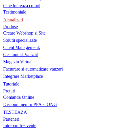
Cine lucreaza cu noi
Testimoniale
Actualizari
Produse
Creare Webshop si Site
Solutii specializate
Client Management.
Gestiune si Vanzari
Magazin Virtual
Facturare si automatizare vanzari
Integrare Marketplace
Tutoriale
Prețuri
Comanda Online
Discount pentru PFA și ONG
TESTEAZĂ
Parteneri
Intrebari frecvente