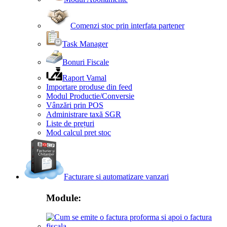
Comenzi stoc prin interfata partener
Task Manager
Bonuri Fiscale
Raport Vamal
Importare produse din feed
Modul Productie/Conversie
Vânzări prin POS
Administrare taxă SGR
Liste de prețuri
Mod calcul pret stoc
Facturare si automatizare vanzari
Module: