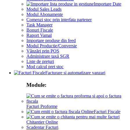
Importare Date
Modul Sales Leads
Modul Abonamente
Comenzi stoc prin interfata partener
Task Manager
Bonuri Fiscale
Raport Vamal
Importare produse din feed
Modul Productie/Conversie
Vânzări prin POS
Administrare taxă SGR
Liste de prețuri
Mod calcul pret stoc
Facturare si automatizare vanzari
Module:
Facturi Proforme
Facturi Fiscale
Chitantier Online
Scadentar Facturi