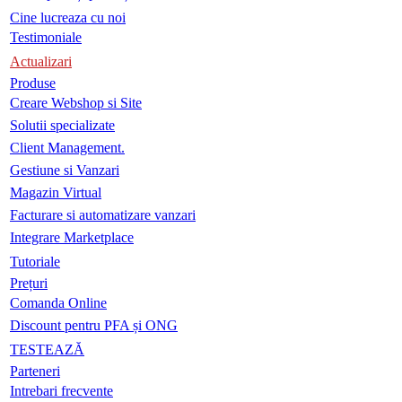
Cine lucreaza cu noi
Testimoniale
Actualizari
Produse
Creare Webshop si Site
Solutii specializate
Client Management.
Gestiune si Vanzari
Magazin Virtual
Facturare si automatizare vanzari
Integrare Marketplace
Tutoriale
Prețuri
Comanda Online
Discount pentru PFA și ONG
TESTEAZĂ
Parteneri
Intrebari frecvente