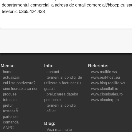
departamentul comercial la adresa de email comercial@bocp.eu sa
telefonic 0365.424.438
Meniu:
Info:
Referinte:
home
contact
www.reallife.ws
actualizari
termeni si conditii de
www.real-host.eu
cui i se potriveste?
utilizare a facturierului
www.blog.reallife.ws
cine lucreaza cu noi
gratuit
www.cloudbill.ro
produse
prelucrarea datelor
www.cloudsales.ro
tutoriale
personale
www.clouderp.ro
prețuri
termeni si conditii
testeazĂ
afiliati
parteneri
comanda
Blog:
ANPC
Vezi mai multe