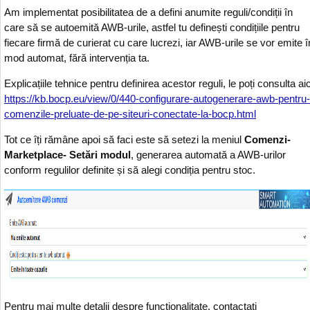
Am implementat posibilitatea de a defini anumite reguli/condiții în
care să se autoemită AWB-urile, astfel tu definești condițiile pentru
fiecare firmă de curierat cu care lucrezi, iar AWB-urile se vor emite î
mod automat, fără intervenția ta.
Explicațiile tehnice pentru definirea acestor reguli, le poți consulta aic
https://kb.bocp.eu/view/0/440-configurare-autogenerare-awb-pentru-
comenzile-preluate-de-pe-siteuri-conectate-la-bocp.html
Tot ce îți rămâne apoi să faci este să setezi la meniul
Comenzi-
Marketplace- Setări modul
, generarea automată a AWB-urilor
conform regulilor definite și să alegi condiția pentru stoc.
Pentru mai multe detalii despre funcționalitate, contactați