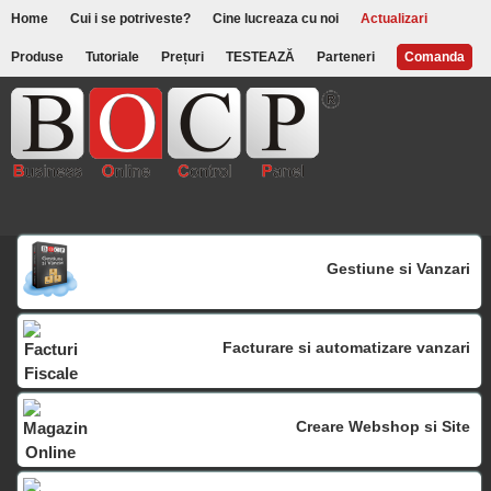
Home
Cui i se potriveste?
Cine lucreaza cu noi
Actualizari
Produse
Tutoriale
Prețuri
TESTEAZĂ
Parteneri
Comanda
Gestiune si Vanzari
Facturare si automatizare vanzari
Creare Webshop si Site