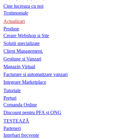
Cine lucreaza cu noi
Testimoniale
Actualizari
Produse
Creare Webshop si Site
Solutii specializate
Client Management.
Gestiune si Vanzari
Magazin Virtual
Facturare si automatizare vanzari
Integrare Marketplace
Tutoriale
Prețuri
Comanda Online
Discount pentru PFA și ONG
TESTEAZĂ
Parteneri
Intrebari frecvente