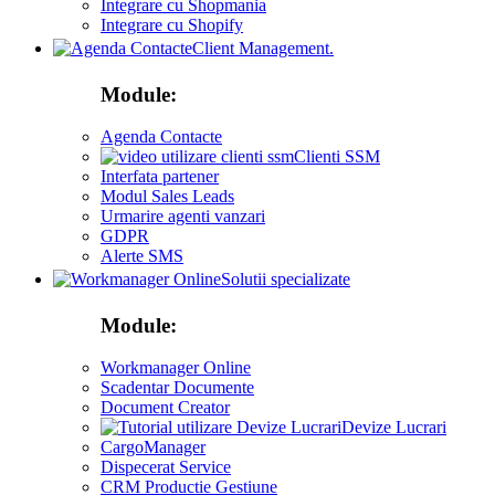
Integrare cu Shopmania
Integrare cu Shopify
Client Management.
Module:
Agenda Contacte
Clienti SSM
Interfata partener
Modul Sales Leads
Urmarire agenti vanzari
GDPR
Alerte SMS
Solutii specializate
Module:
Workmanager Online
Scadentar Documente
Document Creator
Devize Lucrari
CargoManager
Dispecerat Service
CRM Productie Gestiune