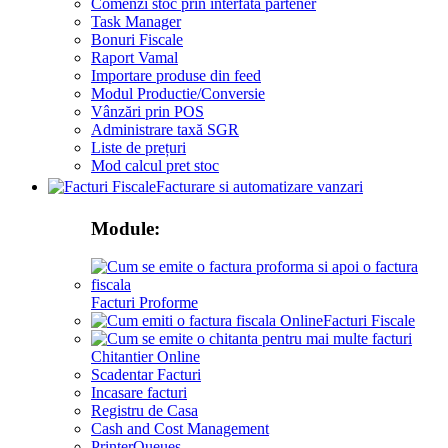
Comenzi stoc prin interfata partener
Task Manager
Bonuri Fiscale
Raport Vamal
Importare produse din feed
Modul Productie/Conversie
Vânzări prin POS
Administrare taxă SGR
Liste de prețuri
Mod calcul pret stoc
Facturare si automatizare vanzari
Module:
Facturi Proforme
Facturi Fiscale
Chitantier Online
Scadentar Facturi
Incasare facturi
Registru de Casa
Cash and Cost Management
PrinterQueues