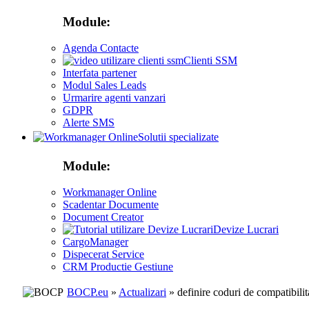
Module:
Agenda Contacte
Clienti SSM
Interfata partener
Modul Sales Leads
Urmarire agenti vanzari
GDPR
Alerte SMS
Solutii specializate
Module:
Workmanager Online
Scadentar Documente
Document Creator
Devize Lucrari
CargoManager
Dispecerat Service
CRM Productie Gestiune
BOCP.eu
»
Actualizari
» definire coduri de compatibilit