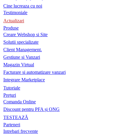
Cine lucreaza cu noi
Testimoniale
Actualizari
Produse
Creare Webshop si Site
Solutii specializate
Client Management.
Gestiune si Vanzari
Magazin Virtual
Facturare si automatizare vanzari
Integrare Marketplace
Tutoriale
Prețuri
Comanda Online
Discount pentru PFA și ONG
TESTEAZĂ
Parteneri
Intrebari frecvente