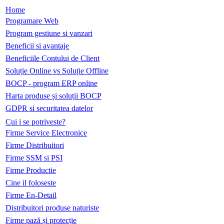
Home
Programare Web
Program gestiune si vanzari
Beneficii si avantaje
Beneficiile Contului de Client
Soluție Online vs Soluție Offline
BOCP - program ERP online
Harta produse și soluții BOCP
GDPR si securitatea datelor
Cui i se potriveste?
Firme Service Electronice
Firme Distribuitori
Firme SSM si PSI
Firme Productie
Cine il foloseste
Firme En-Detail
Distribuitori produse naturiste
Firme pază și protecție