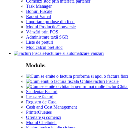
Comenzi stoc prin interfata partener
Task Manager
Bonuri Fiscale
Raport Vamal
Importare produse din feed
Modul Productie/Conversie
Vânzări prin POS
Administrare taxă SGR
Liste de prețuri
Mod calcul pret stoc
Facturare si automatizare vanzari
Module:
Facturi Fiscale
Chita
Scadentar Facturi
Incasare facturi
Registru de Casa
Cash and Cost Management
PrinterQueues
Ofertare și comenzi
Modul Cheltuieli
Facturi emise in alte sisteme