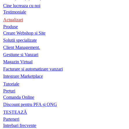
Cine lucreaza cu noi
Testimoniale
Actualizari
Produse
Creare Webshop si Site
Solutii specializate
Client Management.
Gestiune si Vanzari
Magazin Virtual
Facturare si automatizare vanzari
Integrare Marketplace
Tutoriale
Prețuri
Comanda Online
Discount pentru PFA și ONG
TESTEAZĂ
Parteneri
Intrebari frecvente