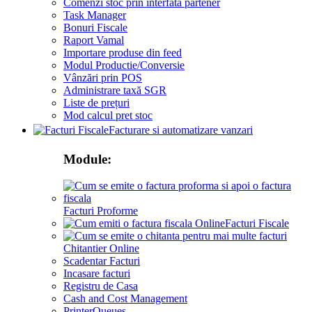
Comenzi stoc prin interfata partener
Task Manager
Bonuri Fiscale
Raport Vamal
Importare produse din feed
Modul Productie/Conversie
Vânzări prin POS
Administrare taxă SGR
Liste de prețuri
Mod calcul pret stoc
Facturare si automatizare vanzari
Module:
Facturi Proforme
Facturi Fiscale
Chitantier Online
Scadentar Facturi
Incasare facturi
Registru de Casa
Cash and Cost Management
PrinterQueues