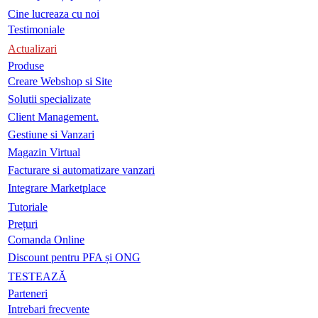
Cine lucreaza cu noi
Testimoniale
Actualizari
Produse
Creare Webshop si Site
Solutii specializate
Client Management.
Gestiune si Vanzari
Magazin Virtual
Facturare si automatizare vanzari
Integrare Marketplace
Tutoriale
Prețuri
Comanda Online
Discount pentru PFA și ONG
TESTEAZĂ
Parteneri
Intrebari frecvente