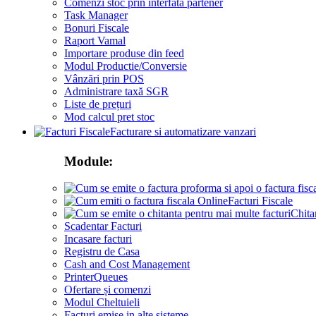
Comenzi stoc prin interfata partener
Task Manager
Bonuri Fiscale
Raport Vamal
Importare produse din feed
Modul Productie/Conversie
Vânzări prin POS
Administrare taxă SGR
Liste de prețuri
Mod calcul pret stoc
Facturare si automatizare vanzari
Module:
Facturi Fiscale
Chita
Scadentar Facturi
Incasare facturi
Registru de Casa
Cash and Cost Management
PrinterQueues
Ofertare și comenzi
Modul Cheltuieli
Facturi emise in alte sisteme