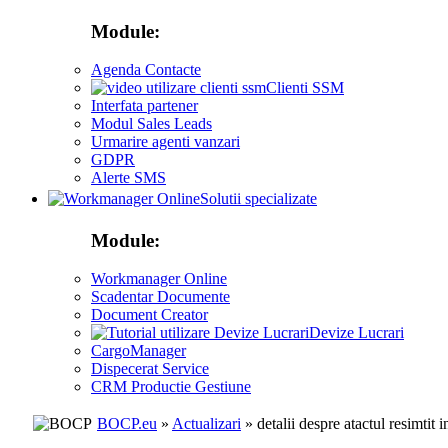
Module:
Agenda Contacte
Clienti SSM
Interfata partener
Modul Sales Leads
Urmarire agenti vanzari
GDPR
Alerte SMS
Solutii specializate
Module:
Workmanager Online
Scadentar Documente
Document Creator
Devize Lucrari
CargoManager
Dispecerat Service
CRM Productie Gestiune
BOCP.eu
»
Actualizari
» detalii despre atactul resimtit 