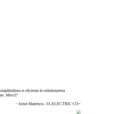
omptitudinea si eficienta in solutionareea
ute. Merci!"
~ Ionut Mateescu- 3A ELECTRIC CO~