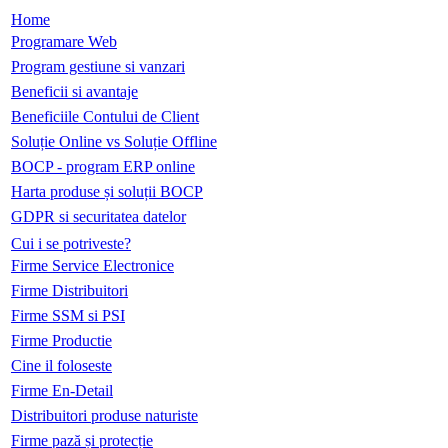
Home
Programare Web
Program gestiune si vanzari
Beneficii si avantaje
Beneficiile Contului de Client
Soluție Online vs Soluție Offline
BOCP - program ERP online
Harta produse și soluții BOCP
GDPR si securitatea datelor
Cui i se potriveste?
Firme Service Electronice
Firme Distribuitori
Firme SSM si PSI
Firme Productie
Cine il foloseste
Firme En-Detail
Distribuitori produse naturiste
Firme pază și protecție