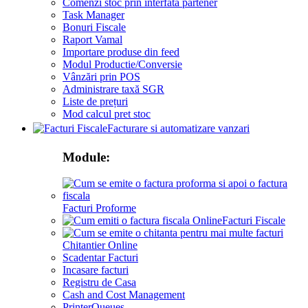
Comenzi stoc prin interfata partener
Task Manager
Bonuri Fiscale
Raport Vamal
Importare produse din feed
Modul Productie/Conversie
Vânzări prin POS
Administrare taxă SGR
Liste de prețuri
Mod calcul pret stoc
Facturare si automatizare vanzari
Module:
Facturi Proforme
Facturi Fiscale
Chitantier Online
Scadentar Facturi
Incasare facturi
Registru de Casa
Cash and Cost Management
PrinterQueues