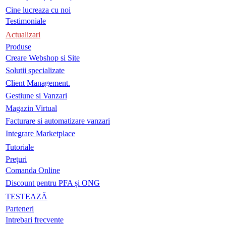
Cine lucreaza cu noi
Testimoniale
Actualizari
Produse
Creare Webshop si Site
Solutii specializate
Client Management.
Gestiune si Vanzari
Magazin Virtual
Facturare si automatizare vanzari
Integrare Marketplace
Tutoriale
Prețuri
Comanda Online
Discount pentru PFA și ONG
TESTEAZĂ
Parteneri
Intrebari frecvente