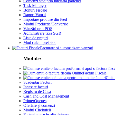
Comenzi stoc prin interfata partener
Task Manager
Bonuri Fiscale
Raport Vamal
Importare produse din feed
Modul Productie/Conversie
Vânzări prin POS
Administrare taxă SGR
Liste de prețuri
Mod calcul pret stoc
Facturare si automatizare vanzari
Module:
Facturi Fiscale
Chita
Scadentar Facturi
Incasare facturi
Registru de Casa
Cash and Cost Management
PrinterQueues
Ofertare și comenzi
Modul Cheltuieli
Facturi emise in alte sisteme