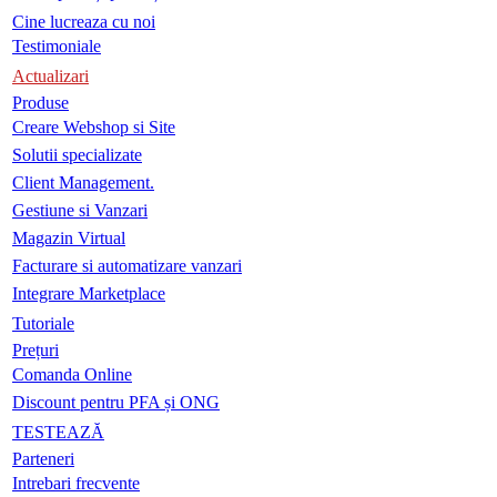
Cine lucreaza cu noi
Testimoniale
Actualizari
Produse
Creare Webshop si Site
Solutii specializate
Client Management.
Gestiune si Vanzari
Magazin Virtual
Facturare si automatizare vanzari
Integrare Marketplace
Tutoriale
Prețuri
Comanda Online
Discount pentru PFA și ONG
TESTEAZĂ
Parteneri
Intrebari frecvente