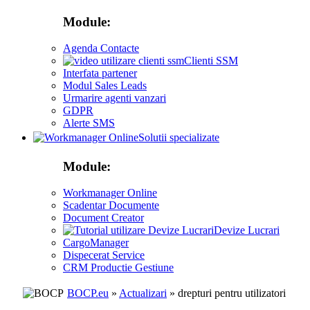
Module:
Agenda Contacte
Clienti SSM
Interfata partener
Modul Sales Leads
Urmarire agenti vanzari
GDPR
Alerte SMS
Solutii specializate
Module:
Workmanager Online
Scadentar Documente
Document Creator
Devize Lucrari
CargoManager
Dispecerat Service
CRM Productie Gestiune
BOCP.eu
»
Actualizari
» drepturi pentru utilizatori