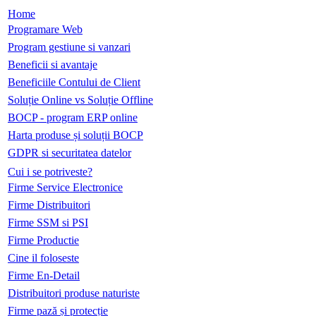
Home
Programare Web
Program gestiune si vanzari
Beneficii si avantaje
Beneficiile Contului de Client
Soluție Online vs Soluție Offline
BOCP - program ERP online
Harta produse și soluții BOCP
GDPR si securitatea datelor
Cui i se potriveste?
Firme Service Electronice
Firme Distribuitori
Firme SSM si PSI
Firme Productie
Cine il foloseste
Firme En-Detail
Distribuitori produse naturiste
Firme pază și protecție