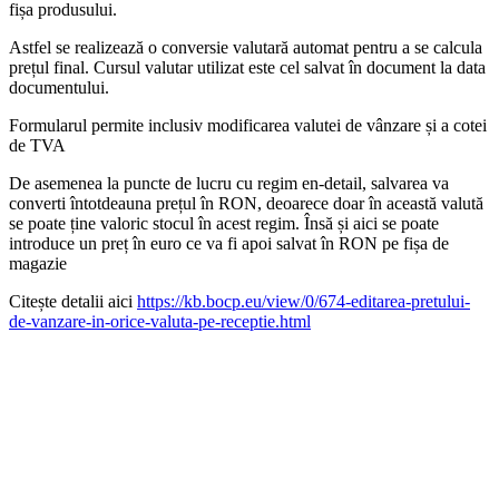
fișa produsului.
Astfel se realizează o conversie valutară automat pentru a se calcula
prețul final. Cursul valutar utilizat este cel salvat în document la data
documentului.
Formularul permite inclusiv modificarea valutei de vânzare și a cotei
de TVA
De asemenea la puncte de lucru cu regim en-detail, salvarea va
converti întotdeauna prețul în RON, deoarece doar în această valută
se poate ține valoric stocul în acest regim. Însă și aici se poate
introduce un preț în euro ce va fi apoi salvat în RON pe fișa de
magazie
Citește detalii aici
https://kb.bocp.eu/view/0/674-editarea-pretului-
de-vanzare-in-orice-valuta-pe-receptie.html