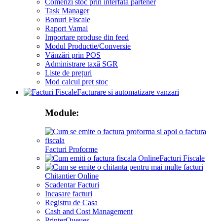
Comenzi stoc prin interfata partener
Task Manager
Bonuri Fiscale
Raport Vamal
Importare produse din feed
Modul Productie/Conversie
Vânzări prin POS
Administrare taxă SGR
Liste de prețuri
Mod calcul pret stoc
Facturare si automatizare vanzari
Module:
Facturi Proforme
Facturi Fiscale
Chitantier Online
Scadentar Facturi
Incasare facturi
Registru de Casa
Cash and Cost Management
PrinterQueues