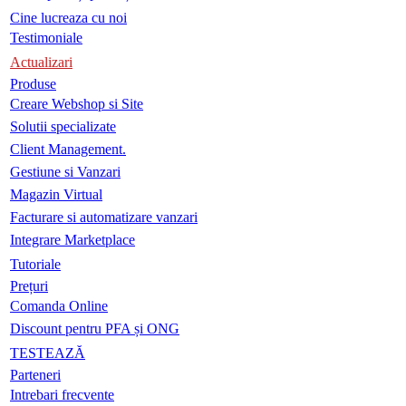
Cine lucreaza cu noi
Testimoniale
Actualizari
Produse
Creare Webshop si Site
Solutii specializate
Client Management.
Gestiune si Vanzari
Magazin Virtual
Facturare si automatizare vanzari
Integrare Marketplace
Tutoriale
Prețuri
Comanda Online
Discount pentru PFA și ONG
TESTEAZĂ
Parteneri
Intrebari frecvente