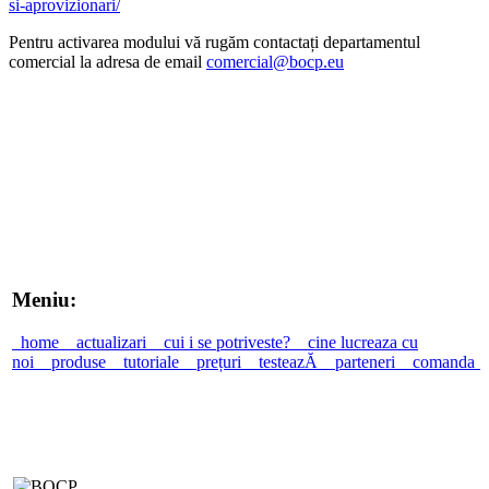
si-aprovizionari/
Pentru activarea modului vă rugăm contactați departamentul
comercial la adresa de email
comercial@bocp.eu
Meniu:
home
actualizari
cui i se potriveste?
cine lucreaza cu
noi
produse
tutoriale
prețuri
testeazĂ
parteneri
comanda