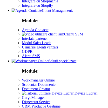
Integrare cu Shopmania
Integrare cu Shopify
Client Management.
Module:
Agenda Contacte
Clienti SSM
Interfata partener
Modul Sales Leads
Urmarire agenti vanzari
GDPR
Alerte SMS
Solutii specializate
Module:
Workmanager Online
Scadentar Documente
Document Creator
Devize Lucrari
CargoManager
Dispecerat Service
CRM Productie Gestiune