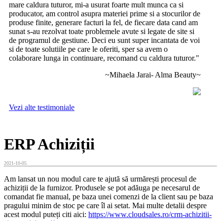
mare caldura tuturor, mi-a usurat foarte mult munca ca si
producator, am control asupra materiei prime si a stocurilor de
produse finite, generare facturi la fel, de fiecare data cand am
sunat s-au rezolvat toate problemele avute si legate de site si
de programul de gestiune. Deci eu sunt super incantata de voi
si de toate solutiile pe care le oferiti, sper sa avem o
colaborare lunga in continuare, recomand cu caldura tuturor."
~Mihaela Jarai- Alma Beauty~
Vezi alte testimoniale
ERP Achiziții
2021-10-05
Am lansat un nou modul care te ajută să urmărești procesul de
achiziții de la furnizor. Produsele se pot adăuga pe necesarul de
comandat fie manual, pe baza unei comenzi de la client sau pe baza
pragului minim de stoc pe care îl ai setat. Mai multe detalii despre
acest modul puteți citi aici:
https://www.cloudsales.ro/crm-achizitii-