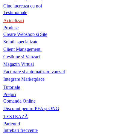
Cine lucreaza cu noi
Testimoniale
Actualizari
Produse
Creare Webshop si Site
Solutii specializate
Client Management.
Gestiune si Vanzari
Magazin Virtual
Facturare si automatizare vanzari
Integrare Marketplace
Tutoriale
Prețuri
Comanda Online
Discount pentru PFA și ONG
TESTEAZĂ
Parteneri
Intrebari frecvente