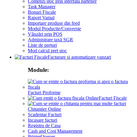
Comenzi stoc prin interfata partener
Task Manager
Bonuri Fiscale
Raport Vamal
Importare produse din feed
Modul Productie/Conversie
Vânzări prin POS
Administrare taxă SGR
Liste de prețuri
Mod calcul pret stoc
Facturare si automatizare vanzari
Module:
Facturi Proforme
Facturi Fiscale
Chitantier Online
Scadentar Facturi
Incasare facturi
Registru de Casa
Cash and Cost Management
PrinterQueues