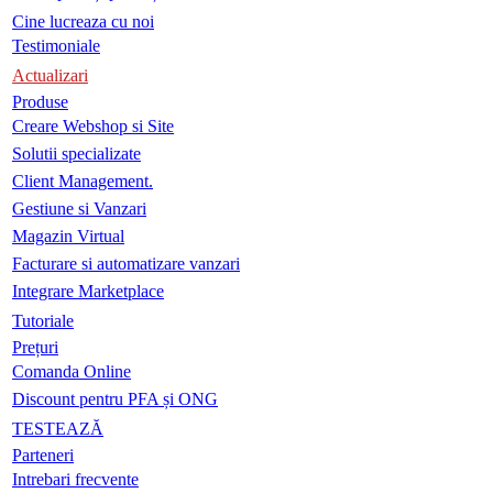
Cine lucreaza cu noi
Testimoniale
Actualizari
Produse
Creare Webshop si Site
Solutii specializate
Client Management.
Gestiune si Vanzari
Magazin Virtual
Facturare si automatizare vanzari
Integrare Marketplace
Tutoriale
Prețuri
Comanda Online
Discount pentru PFA și ONG
TESTEAZĂ
Parteneri
Intrebari frecvente