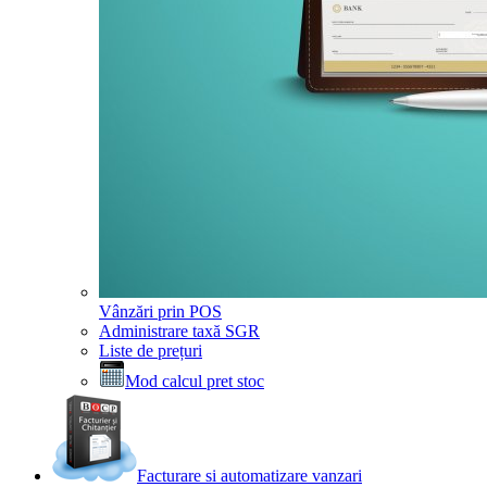
Vânzări prin POS
Administrare taxă SGR
Liste de prețuri
Mod calcul pret stoc
Facturare si automatizare vanzari