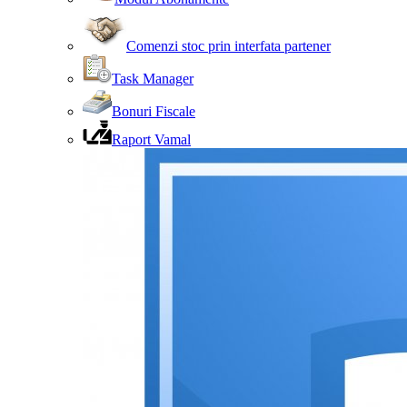
Comenzi stoc prin interfata partener
Task Manager
Bonuri Fiscale
Raport Vamal