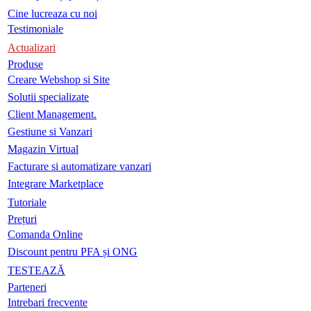
Cine lucreaza cu noi
Testimoniale
Actualizari
Produse
Creare Webshop si Site
Solutii specializate
Client Management.
Gestiune si Vanzari
Magazin Virtual
Facturare si automatizare vanzari
Integrare Marketplace
Tutoriale
Prețuri
Comanda Online
Discount pentru PFA și ONG
TESTEAZĂ
Parteneri
Intrebari frecvente