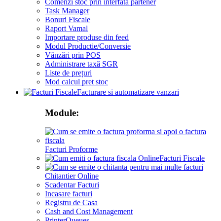
Comenzi stoc prin interfata partener
Task Manager
Bonuri Fiscale
Raport Vamal
Importare produse din feed
Modul Productie/Conversie
Vânzări prin POS
Administrare taxă SGR
Liste de prețuri
Mod calcul pret stoc
Facturare si automatizare vanzari
Module:
Facturi Proforme
Facturi Fiscale
Chitantier Online
Scadentar Facturi
Incasare facturi
Registru de Casa
Cash and Cost Management
PrinterQueues