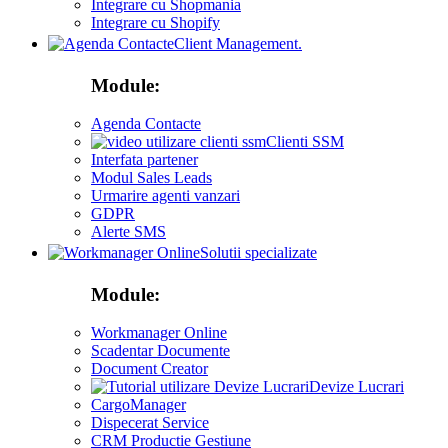
Integrare cu Shopmania
Integrare cu Shopify
Client Management.
Module:
Agenda Contacte
Clienti SSM
Interfata partener
Modul Sales Leads
Urmarire agenti vanzari
GDPR
Alerte SMS
Solutii specializate
Module:
Workmanager Online
Scadentar Documente
Document Creator
Devize Lucrari
CargoManager
Dispecerat Service
CRM Productie Gestiune