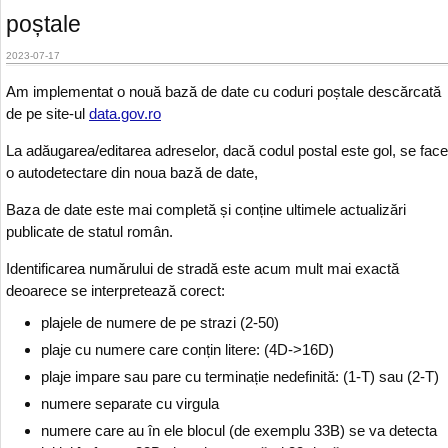
poștale
2023-07-17
Am implementat o nouă bază de date cu coduri poștale descărcată
de pe site-ul
data.gov.ro
La adăugarea/editarea adreselor, dacă codul postal este gol, se face
o autodetectare din noua bază de date,
Baza de date este mai completă și conține ultimele actualizări
publicate de statul român.
Identificarea numărului de stradă este acum mult mai exactă
deoarece se interpretează corect:
plajele de numere de pe strazi (2-50)
plaje cu numere care conțin litere: (4D->16D)
plaje impare sau pare cu terminație nedefinită: (1-T) sau (2-T)
numere separate cu virgula
numere care au în ele blocul (de exemplu 33B) se va detecta