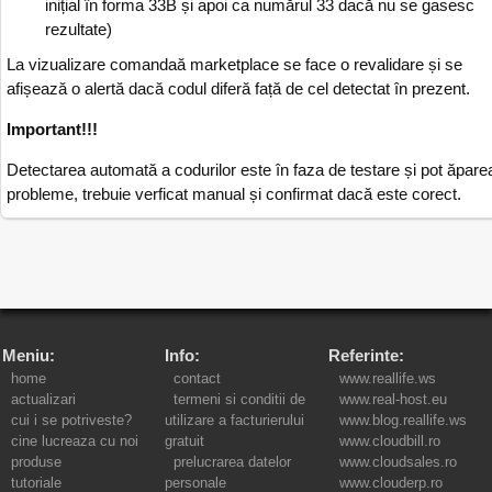
inițial în forma 33B și apoi ca numărul 33 dacă nu se gasesc
rezultate)
La vizualizare comandaă marketplace se face o revalidare și se
afișează o alertă dacă codul diferă față de cel detectat în prezent.
Important!!!
Detectarea automată a codurilor este în faza de testare și pot ăpare
probleme, trebuie verficat manual și confirmat dacă este corect.
Meniu:
Info:
Referinte:
home
contact
www.reallife.ws
actualizari
termeni si conditii de
www.real-host.eu
cui i se potriveste?
utilizare a facturierului
www.blog.reallife.ws
cine lucreaza cu noi
gratuit
www.cloudbill.ro
produse
prelucrarea datelor
www.cloudsales.ro
tutoriale
personale
www.clouderp.ro