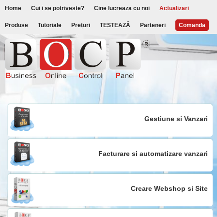
Home
Cui i se potriveste?
Cine lucreaza cu noi
Actualizari
Produse
Tutoriale
Prețuri
TESTEAZĂ
Parteneri
Comanda
Gestiune si Vanzari
Facturare si automatizare vanzari
Creare Webshop si Site