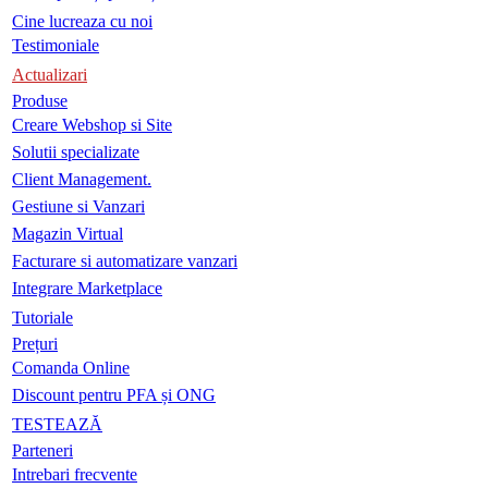
Cine lucreaza cu noi
Testimoniale
Actualizari
Produse
Creare Webshop si Site
Solutii specializate
Client Management.
Gestiune si Vanzari
Magazin Virtual
Facturare si automatizare vanzari
Integrare Marketplace
Tutoriale
Prețuri
Comanda Online
Discount pentru PFA și ONG
TESTEAZĂ
Parteneri
Intrebari frecvente