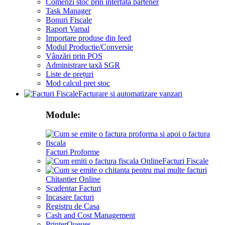
Comenzi stoc prin interfata partener
Task Manager
Bonuri Fiscale
Raport Vamal
Importare produse din feed
Modul Productie/Conversie
Vânzări prin POS
Administrare taxă SGR
Liste de prețuri
Mod calcul pret stoc
Facturare si automatizare vanzari
Module:
Facturi Proforme
Facturi Fiscale
Chitantier Online
Scadentar Facturi
Incasare facturi
Registru de Casa
Cash and Cost Management
PrinterQueues