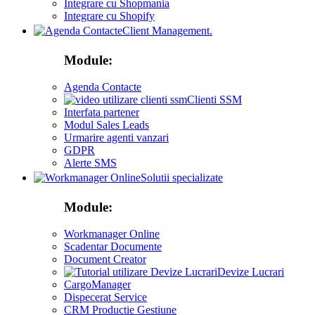
Integrare cu Shopmania
Integrare cu Shopify
Client Management.
Module:
Agenda Contacte
Clienti SSM
Interfata partener
Modul Sales Leads
Urmarire agenti vanzari
GDPR
Alerte SMS
Solutii specializate
Module:
Workmanager Online
Scadentar Documente
Document Creator
Devize Lucrari
CargoManager
Dispecerat Service
CRM Productie Gestiune