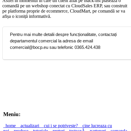
Astfel în momentul în care un client aflat pe black-list plasează o
comandă pe un webshop conectat cu CloudSales ERP, sau construit
pe platforma proprie de ecommerce, CloudMart, pe comandă se va
afișa o iconiță informativă.
Pentru mai multe detalii despre funcționalitate, contactați
departamentul comercial la adresa de email
comercial@bocp.eu sau telefonic 0365.424.438
Meniu:
home
actualizari
cui i se potriveste?
cine lucreaza cu
noi
produse
tutoriale
prețuri
testeazĂ
parteneri
comanda