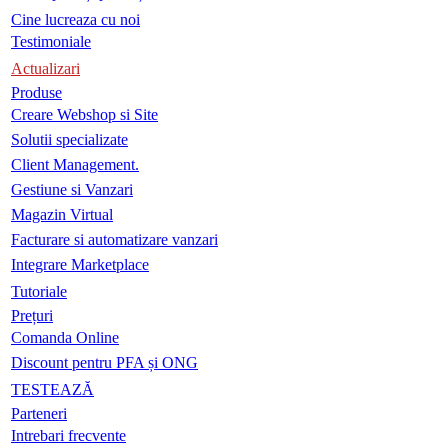
Cine lucreaza cu noi
Testimoniale
Actualizari
Produse
Creare Webshop si Site
Solutii specializate
Client Management.
Gestiune si Vanzari
Magazin Virtual
Facturare si automatizare vanzari
Integrare Marketplace
Tutoriale
Prețuri
Comanda Online
Discount pentru PFA și ONG
TESTEAZĂ
Parteneri
Intrebari frecvente