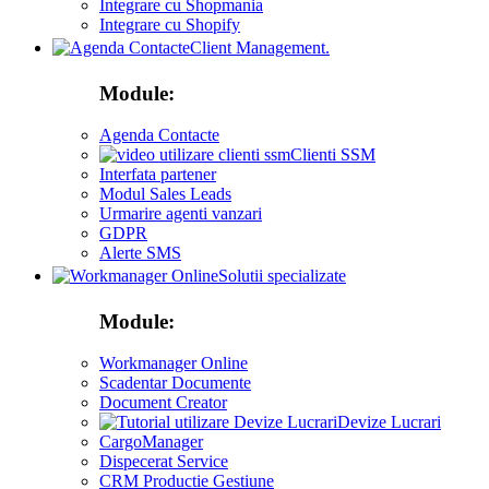
Integrare cu Shopmania
Integrare cu Shopify
Client Management.
Module:
Agenda Contacte
Clienti SSM
Interfata partener
Modul Sales Leads
Urmarire agenti vanzari
GDPR
Alerte SMS
Solutii specializate
Module:
Workmanager Online
Scadentar Documente
Document Creator
Devize Lucrari
CargoManager
Dispecerat Service
CRM Productie Gestiune