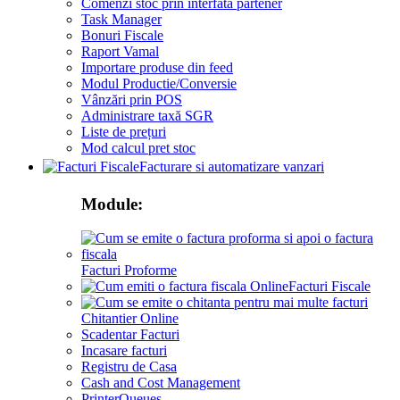
Comenzi stoc prin interfata partener
Task Manager
Bonuri Fiscale
Raport Vamal
Importare produse din feed
Modul Productie/Conversie
Vânzări prin POS
Administrare taxă SGR
Liste de prețuri
Mod calcul pret stoc
Facturare si automatizare vanzari
Module:
Facturi Proforme
Facturi Fiscale
Chitantier Online
Scadentar Facturi
Incasare facturi
Registru de Casa
Cash and Cost Management
PrinterQueues