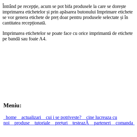
Întrând pe recepție, acum se pot bifa produsele la care se dorește
imprimarea etichetelor și prin apăsarea butonului Imprimare etichete
se vor genera etichete de preț doar pentru produsele selectate și în
cantitatea recepționată.
Imprimarea etichetelor se poate face cu orice imprimantă de etichete
pe bandă sau foaie A4.
Meniu:
home
actualizari
cui i se potriveste?
cine lucreaza cu
noi
produse
tutoriale
prețuri
testeazĂ
parteneri
comanda