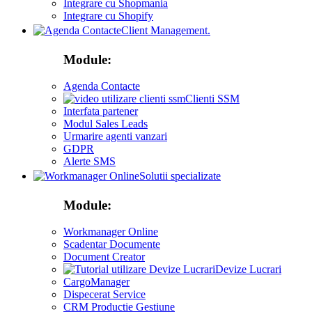
Integrare cu Shopmania
Integrare cu Shopify
Client Management.
Module:
Agenda Contacte
Clienti SSM
Interfata partener
Modul Sales Leads
Urmarire agenti vanzari
GDPR
Alerte SMS
Solutii specializate
Module:
Workmanager Online
Scadentar Documente
Document Creator
Devize Lucrari
CargoManager
Dispecerat Service
CRM Productie Gestiune