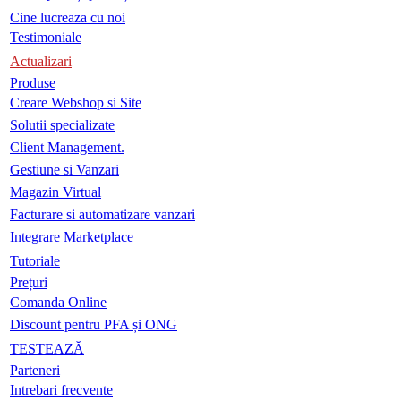
Cine lucreaza cu noi
Testimoniale
Actualizari
Produse
Creare Webshop si Site
Solutii specializate
Client Management.
Gestiune si Vanzari
Magazin Virtual
Facturare si automatizare vanzari
Integrare Marketplace
Tutoriale
Prețuri
Comanda Online
Discount pentru PFA și ONG
TESTEAZĂ
Parteneri
Intrebari frecvente