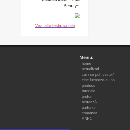
Beauty~
Vezi alte testimoniale
Meniu:
home
actualizari
cui i se potriveste?
cine lucreaza cu noi
produse
tutoriale
prețuri
testeazĂ
parteneri
comanda
ANPC