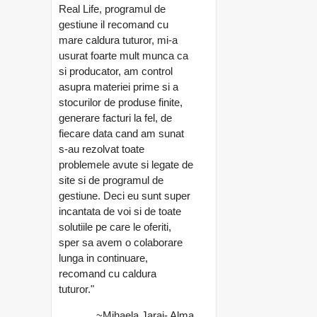
Real Life, programul de
gestiune il recomand cu
mare caldura tuturor, mi-a
usurat foarte mult munca ca
si producator, am control
asupra materiei prime si a
stocurilor de produse finite,
generare facturi la fel, de
fiecare data cand am sunat
s-au rezolvat toate
problemele avute si legate de
site si de programul de
gestiune. Deci eu sunt super
incantata de voi si de toate
solutiile pe care le oferiti,
sper sa avem o colaborare
lunga in continuare,
recomand cu caldura
tuturor."
~Mihaela Jarai- Alma