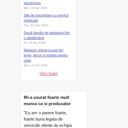
electronice
Mon, 03 Apr 2023
Site de prezentare cu servicii
medicale
Thu, 02 Feb 2023
Două lansări de webshop într-
o săptămână
Fri, 25 Nov 2022
Magazin virtual jucarii din
lemn, decor si mobila pentru
copii
Mon, 10 Oct 2022
Vezi toate
Mi-a usurat foarte mult
munca ca si producator
"Eu am o parere foarte,
foarte buna legata de
serviciile oferite de echipa