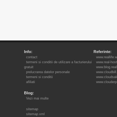
Info:
Referinte:
contact
www.reallife.
termeni si conditii de utilizare a facturierului
www.real-host
gratuit
www.blog.real
prelucrarea datelor personale
www.cloudbill
termeni si conditii
www.cloudsal
afiliati
www.clouderp
Blog:
Vezi mai multe
sitemap
sitemap.xml