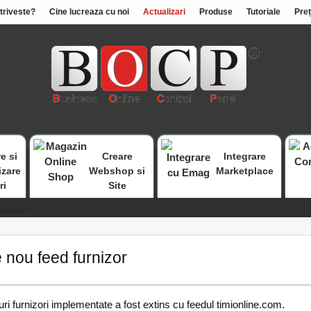
otriveste?
Cine lucreaza cu noi
Actualizari
Produse
Tutoriale
Preț
e si
Creare
Integrare
izare
Webshop si
Marketplace
ri
Site
Furnizor
 nou feed furnizor
uri furnizori implementate a fost extins cu feedul timionline.com.