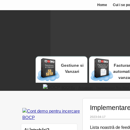
Home
Cui i se p
Gestiune si
Facturar
Vanzari
automat
vanza
BOCP.eu
»
Actualizari
» Implementare Nou Feed 
Implementare
2023-04-17
Lista noastră de feed
Ai întrebări?