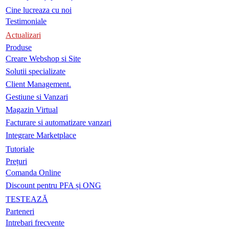
Cine lucreaza cu noi
Testimoniale
Actualizari
Produse
Creare Webshop si Site
Solutii specializate
Client Management.
Gestiune si Vanzari
Magazin Virtual
Facturare si automatizare vanzari
Integrare Marketplace
Tutoriale
Prețuri
Comanda Online
Discount pentru PFA și ONG
TESTEAZĂ
Parteneri
Intrebari frecvente