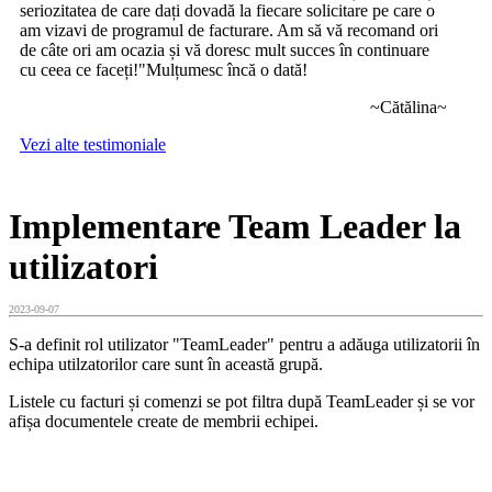
seriozitatea de care dați dovadă la fiecare solicitare pe care o
am vizavi de programul de facturare. Am să vă recomand ori
de câte ori am ocazia și vă doresc mult succes în continuare
cu ceea ce faceți!"Mulțumesc încă o dată!
~Cătălina~
Vezi alte testimoniale
Implementare Team Leader la
utilizatori
2023-09-07
S-a definit rol utilizator "TeamLeader" pentru a adăuga utilizatorii în
echipa utilzatorilor care sunt în această grupă.
Listele cu facturi și comenzi se pot filtra după TeamLeader și se vor
afișa documentele create de membrii echipei.