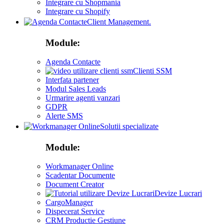
Integrare cu Shopmania
Integrare cu Shopify
Client Management.
Module:
Agenda Contacte
Clienti SSM
Interfata partener
Modul Sales Leads
Urmarire agenti vanzari
GDPR
Alerte SMS
Solutii specializate
Module:
Workmanager Online
Scadentar Documente
Document Creator
Devize Lucrari
CargoManager
Dispecerat Service
CRM Productie Gestiune