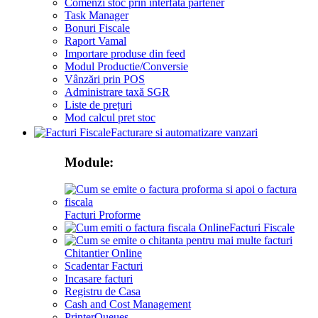
Comenzi stoc prin interfata partener
Task Manager
Bonuri Fiscale
Raport Vamal
Importare produse din feed
Modul Productie/Conversie
Vânzări prin POS
Administrare taxă SGR
Liste de prețuri
Mod calcul pret stoc
Facturare si automatizare vanzari
Module:
Facturi Proforme
Facturi Fiscale
Chitantier Online
Scadentar Facturi
Incasare facturi
Registru de Casa
Cash and Cost Management
PrinterQueues