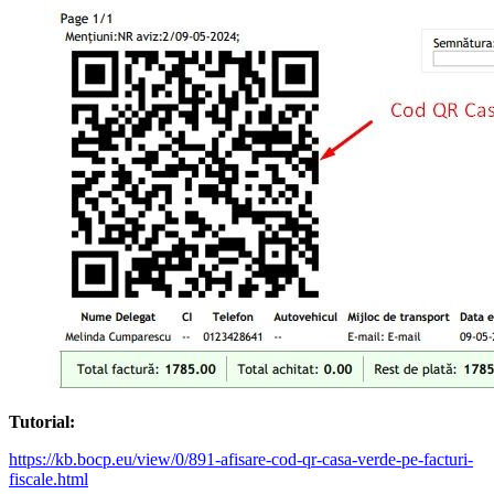
Tutorial:
https://kb.bocp.eu/view/0/891-afisare-cod-qr-casa-verde-pe-facturi-
fiscale.html