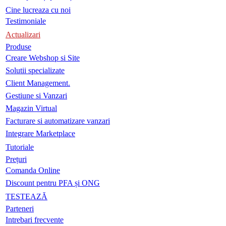
Cine lucreaza cu noi
Testimoniale
Actualizari
Produse
Creare Webshop si Site
Solutii specializate
Client Management.
Gestiune si Vanzari
Magazin Virtual
Facturare si automatizare vanzari
Integrare Marketplace
Tutoriale
Prețuri
Comanda Online
Discount pentru PFA și ONG
TESTEAZĂ
Parteneri
Intrebari frecvente