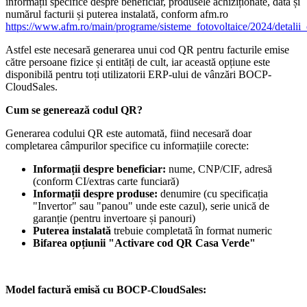
informații specifice despre beneficiar, produsele achiziționate, data și
numărul facturii și puterea instalată, conform afm.ro
https://www.afm.ro/main/programe/sisteme_fotovoltaice/2024/detalii
Astfel este necesară generarea unui cod QR pentru facturile emise
către persoane fizice și entități de cult, iar această opțiune este
disponibilă pentru toți utilizatorii ERP-ului de vânzări BOCP-
CloudSales.
Cum se generează codul QR?
Generarea codului QR este automată, fiind necesară doar
completarea câmpurilor specifice cu informațiile corecte:
Informații despre beneficiar:
nume, CNP/CIF, adresă
(conform CI/extras carte funciară)
Informații despre produse:
denumire (cu specificația
"Invertor" sau "panou" unde este cazul), serie unică de
garanție (pentru invertoare și panouri)
Puterea instalată
trebuie completată în format numeric
Bifarea opțiunii "Activare cod QR Casa Verde"
Model factură emisă cu BOCP-CloudSales: