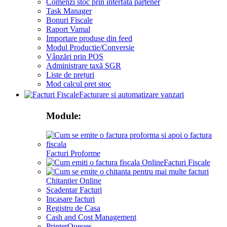
Comenzi stoc prin interfata partener
Task Manager
Bonuri Fiscale
Raport Vamal
Importare produse din feed
Modul Productie/Conversie
Vânzări prin POS
Administrare taxă SGR
Liste de prețuri
Mod calcul pret stoc
Facturare si automatizare vanzari
Module:
Facturi Proforme
Facturi Fiscale
Chitantier Online
Scadentar Facturi
Incasare facturi
Registru de Casa
Cash and Cost Management
PrinterQueues