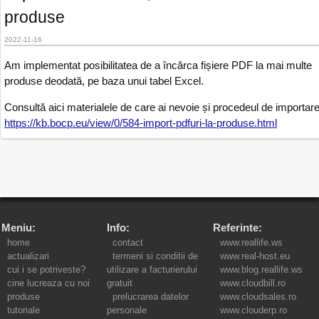
produse
2022-11-16
Am implementat posibilitatea de a încărca fișiere PDF la mai multe
produse deodată, pe baza unui tabel Excel.
Consultă aici materialele de care ai nevoie și procedeul de importar
https://kb.bocp.eu/view/0/584-import-pdfuri-la-produse.html
Meniu:
Info:
Referinte:
home
contact
www.reallife.ws
actualizari
termeni si conditii de
www.real-host.eu
cui i se potriveste?
utilizare a facturierului
www.blog.reallife.ws
cine lucreaza cu noi
gratuit
www.cloudbill.ro
produse
prelucrarea datelor
www.cloudsales.ro
tutoriale
personale
www.clouderp.ro