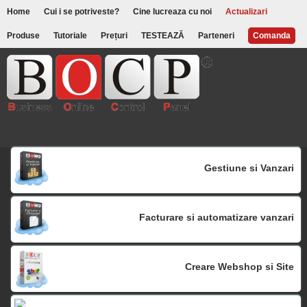
Home
Cui i se potriveste?
Cine lucreaza cu noi
Actualizari
Produse
Tutoriale
Prețuri
TESTEAZĂ
Parteneri
Comanda
Gestiune si Vanzari
Facturare si automatizare vanzari
Creare Webshop si Site