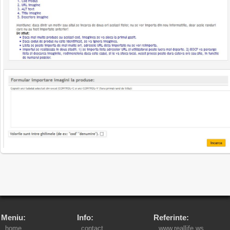
Meniu:
Info:
Referinte:
home
contact
www.reallife.ws