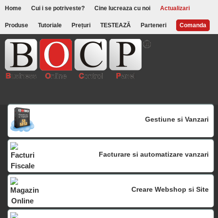
Home
Cui i se potriveste?
Cine lucreaza cu noi
Actualizari
Produse
Tutoriale
Prețuri
TESTEAZĂ
Parteneri
Comanda
Gestiune si Vanzari
Facturare si automatizare vanzari
Creare Webshop si Site