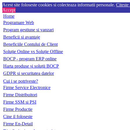
Acest site foloseste cookies si colecteaza informatii personale.
Citeste
Accept
Home
Programare Web
Program gestiune si vanzari
Beneficii si avantaje
Beneficiile Contului de Client
Soluție Online vs Soluție Offline
BOCP - program ERP online
Harta produse și soluții BOCP
GDPR si securitatea datelor
Cui i se potriveste?
Firme Service Electronice
Firme Distribuitori
Firme SSM si PSI
Firme Productie
Cine il foloseste
Firme En-Detail