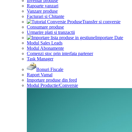
Inventar produse
Rapoarte vanzari
Vanzare produse
Facturari si Chitante
Transfer si conversie
Consumare produse
Urmarire plati si tranzactii
Importare Date
Modul Sales Leads
Modul Abonamente
Comenzi stoc prin interfata partener
Task Manager
Bonuri Fiscale
Raport Vamal
Importare produse din feed
Modul Productie/Conversie