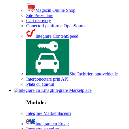
Magazin Online Shop
Site Prezentare
Cart recovery
Conectori platforme OpenSource
Integrare ContentSpeed
Site închirieri autovehicule
Interconectare prin API
Plata cu Cardul
Integrare Marketplace
Module:
Integrare Marketplaceuri
Integrare cu Emag
Integrare cu cel ro